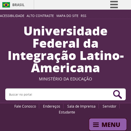
BRASIL
Simplifique!
ACESSIBILIDADE
ALTO CONTRASTE
MAPA DO SITE
RSS
Comunica BR
Universidade
Participe
Federal da
Acesso à informação
Integração Latino-
Legislação
Americana
Canais
MINISTÉRIO DA EDUCAÇÃO
Buscar no portal
Bus
Fale Conosco
Endereços
Sala de Imprensa
Servidor
Estudante