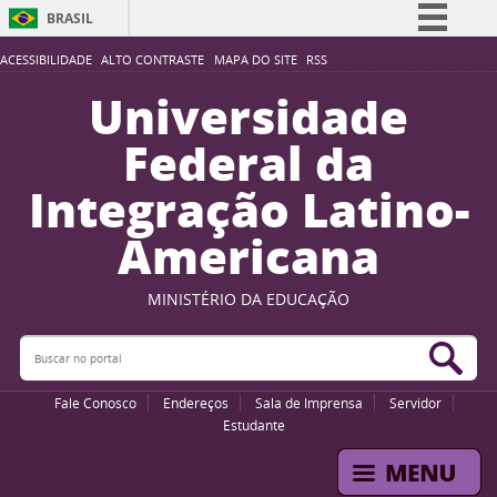
BRASIL
Simplifique!
ACESSIBILIDADE
ALTO CONTRASTE
MAPA DO SITE
RSS
Comunica BR
Universidade
Participe
Federal da
Acesso à informação
Integração Latino-
Legislação
Americana
Canais
MINISTÉRIO DA EDUCAÇÃO
Buscar no portal
Bus
Fale Conosco
Endereços
Sala de Imprensa
Servidor
Estudante