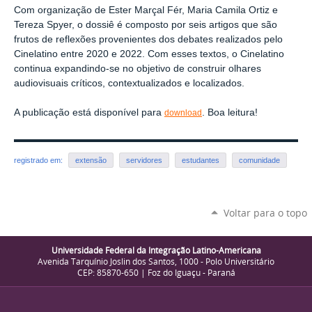
Com organização de Ester Marçal Fér, Maria Camila Ortiz e
Tereza Spyer, o dossiê é composto por seis artigos que são
frutos de reflexões provenientes dos debates realizados pelo
Cinelatino entre 2020 e 2022. Com esses textos, o Cinelatino
continua expandindo-se no objetivo de construir olhares
audiovisuais críticos, contextualizados e localizados.
A publicação está disponível para
. Boa leitura!
download
registrado em:
extensão
servidores
estudantes
comunidade
Voltar para o topo
Universidade Federal da Integração Latino-Americana
Avenida Tarquínio Joslin dos Santos, 1000 - Polo Universitário
CEP: 85870-650 | Foz do Iguaçu - Paraná