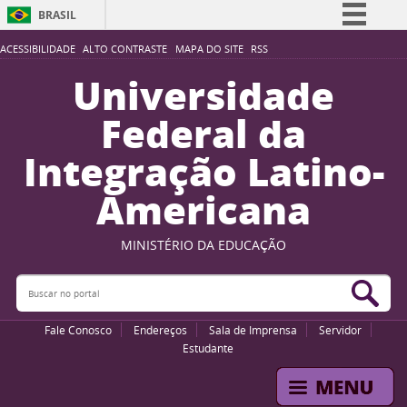
BRASIL
Simplifique!
ACESSIBILIDADE
ALTO CONTRASTE
MAPA DO SITE
RSS
Comunica BR
Universidade
Participe
Federal da
Acesso à informação
Integração Latino-
Legislação
Americana
Canais
MINISTÉRIO DA EDUCAÇÃO
Buscar no portal
Bus
Fale Conosco
Endereços
Sala de Imprensa
Servidor
Estudante