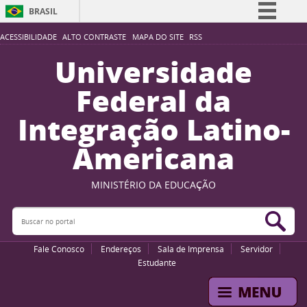
BRASIL
Simplifique!
ACESSIBILIDADE
ALTO CONTRASTE
MAPA DO SITE
RSS
Comunica BR
Universidade
Participe
Federal da
Acesso à informação
Integração Latino-
Legislação
Americana
Canais
MINISTÉRIO DA EDUCAÇÃO
Buscar no portal
Bus
Fale Conosco
Endereços
Sala de Imprensa
Servidor
Estudante