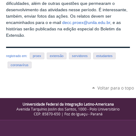
dificuldades, além de outras questões que permearam o
desenvolvimento das atividades nesse período. É interessante,
também, enviar fotos das ações. Os relatos devem ser
encaminhados para o e-mail
decc.proex@unila.edu.br
, e as
histórias serão publicadas na edição especial do Boletim da
Extensão.
registrado em:
proex
extensão
servidores
estudantes
coronavírus
Voltar para o topo
Universidade Federal da Integração Latino-Americana
Avenida Tarquínio Joslin dos Santos, 1000 - Polo Universitário
CEP: 85870-650 | Foz do Iguaçu - Paraná