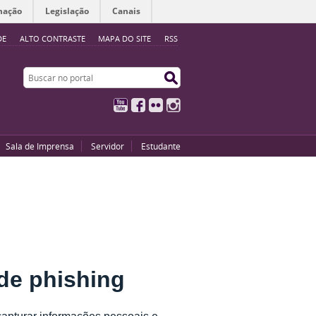
mação
Legislação
Canais
DE
ALTO CONTRASTE
MAPA DO SITE
RSS
Buscar no portal
Buscar no portal
YouTube
Facebook
Flickr
Instagram
Sala de Imprensa
Servidor
Estudante
 de phishing
capturar informações pessoais e