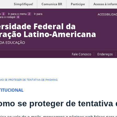
Simplifique!
Comunica BR
Participe
Acesso à infor
do
1
Ir para o menu
2
Ir para
ACESSIBILIDA
para o rodapé
4
rsidade Federal da
ração Latino-Americana
 DA EDUCAÇÃO
Fale Conosco
Endereços
MO SE PROTEGER DE TENTATIVA DE PHISHING
TITUCIONAL
mo se proteger de tentativa
ica se vale de e-mails, mensagens e páginas web falsas para 