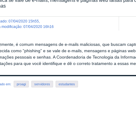
has
icado
:
07/04/2020 15h55
,
ma modificação
:
07/04/2020 16h16
lizmente, é comum mensagens de e-mails maliciosas, que buscam captu
ecida como “phishing” e se vale de e-mails, mensagens e páginas web f
rmações pessoais e senhas. A Coordenadoria de Tecnologia da Informaç
ntações para que você identifique e dê o correto tratamento a essas 
rado em:
proagi
servidores
estudantes