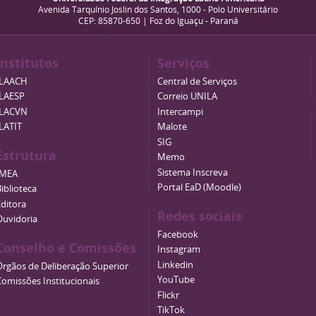
Avenida Tarquínio Joslin dos Santos, 1000 - Polo Universitário
CEP: 85870-650 | Foz do Iguaçu - Paraná
Institutos
Serviços
ILAACH
Central de Serviços
ILAESP
Correio UNILA
ILACVN
Intercampi
ILATIT
Malote
SIG
Estrutura
Memo
Sistema Inscreva
IMEA
Portal EaD (Moodle)
iblioteca
Editora
Redes sociais
Ouvidoria
Facebook
Conselho e Comissões
Instagram
Linkedin
Órgãos de Deliberação Superior
YouTube
Comissões Institucionais
Flickr
TikTok