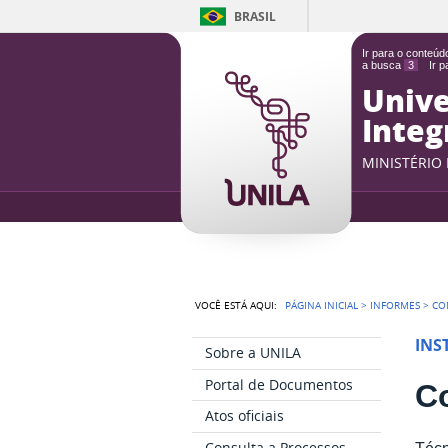
BRASIL
Ir para o conteú
a busca
3
Ir 
Unive
Integ
MINISTÉRIO
VOCÊ ESTÁ AQUI:
PÁGINA INICIAL
>
INFORMES
>
CO
INS
Sobre a UNILA
Portal de Documentos
Co
Atos oficiais
Consulta a Processos
Técn