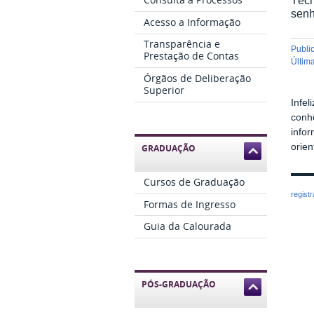
sen
Acesso a Informação
Transparência e
publ
Prestação de Contas
últi
Órgãos de Deliberação
Superior
Infe
conh
info
orie
GRADUAÇÃO
Cursos de Graduação
regist
Formas de Ingresso
Guia da Calourada
PÓS-GRADUAÇÃO