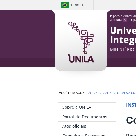
BRASIL
Ir para o conteú
a busca
3
Ir 
Unive
Integ
MINISTÉRIO
VOCÊ ESTÁ AQUI:
PÁGINA INICIAL
>
INFORMES
>
CO
INS
Sobre a UNILA
Portal de Documentos
C
Atos oficiais
Consulta a Processos
Prog