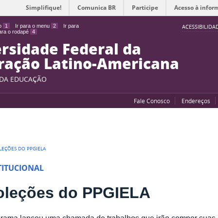
Simplifique!
Comunica BR
Participe
Acesso à infor
do
1
Ir para o menu
2
Ir para
ACESSIBILIDA
para o rodapé
4
rsidade Federal da
ração Latino-Americana
 DA EDUCAÇÃO
Fale Conosco
Endereços
LEÇÕES DO PPGIELA
TITUCIONAL
oleções do PPGIELA
rama lançou uma chamada de trabalhos que irão compor suas 