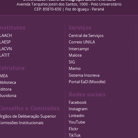
Avenida Tarquínio Joslin dos Santos, 1000 - Polo Universitário
CEP: 85870-650 | Foz do Iguaçu - Paraná
Institutos
Serviços
ILAACH
Central de Serviços
ILAESP
Correio UNILA
ILACVN
Intercampi
ILATIT
Malote
SIG
Estrutura
Memo
Sistema Inscreva
IMEA
Portal EaD (Moodle)
iblioteca
Editora
Redes sociais
Ouvidoria
Facebook
Conselho e Comissões
Instagram
Linkedin
Órgãos de Deliberação Superior
YouTube
Comissões Institucionais
Flickr
TikTok