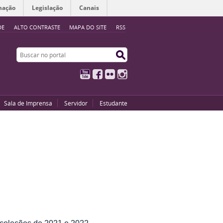
mação
Legislação
Canais
DE
ALTO CONTRASTE
MAPA DO SITE
RSS
Buscar no portal
Buscar no portal
YouTube
Facebook
Flickr
Instagram
Sala de Imprensa
Servidor
Estudante
coleções de 2021 e 2022