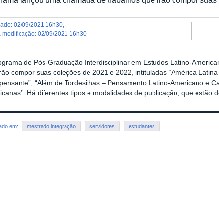
icado
:
02/09/2021 16h30
,
ma modificação
:
02/09/2021 16h30
ograma de Pós-Graduação Interdisciplinar em Estudos Latino-America
rão compor suas coleções de 2021 e 2022, intituladas “América Latina In
ipensante”; “Além de Tordesilhas – Pensamento Latino-Americano e Car
icanas”. Há diferentes tipos e modalidades de publicação, que estão 
rado em:
mestrado integração
servidores
estudantes