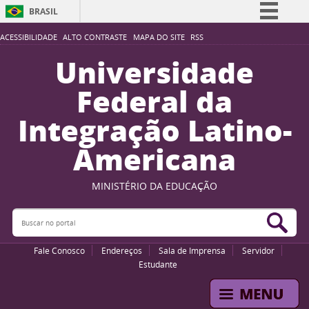
BRASIL
Simplifique!
ACESSIBILIDADE
ALTO CONTRASTE
MAPA DO SITE
RSS
Comunica BR
Universidade
Participe
Federal da
Acesso à informação
Integração Latino-
Legislação
Americana
Canais
MINISTÉRIO DA EDUCAÇÃO
Buscar no portal
Bus
Fale Conosco
Endereços
Sala de Imprensa
Servidor
Estudante