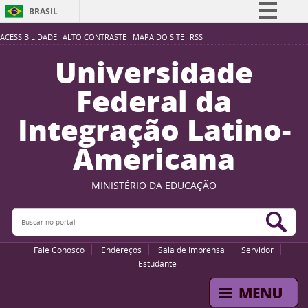
BRASIL
Simplifique!
ACESSIBILIDADE
ALTO CONTRASTE
MAPA DO SITE
RSS
Comunica BR
Universidade
Participe
Federal da
Acesso à informação
Integração Latino-
Legislação
Americana
Canais
MINISTÉRIO DA EDUCAÇÃO
Buscar no portal
Bus
Fale Conosco
Endereços
Sala de Imprensa
Servidor
Estudante