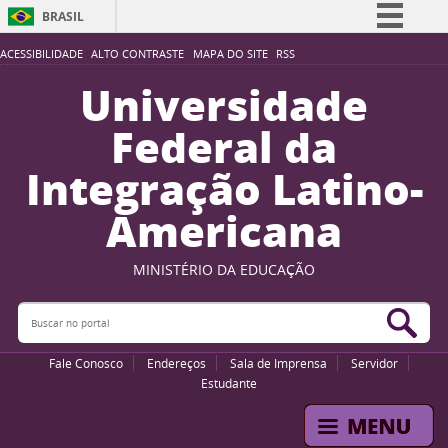
BRASIL
Simplifique!
ACESSIBILIDADE
ALTO CONTRASTE
MAPA DO SITE
RSS
Comunica BR
Universidade
Participe
Federal da
Acesso à informação
Integração Latino-
Legislação
Americana
Canais
MINISTÉRIO DA EDUCAÇÃO
Buscar no portal
Bus
Fale Conosco
Endereços
Sala de Imprensa
Servidor
Estudante