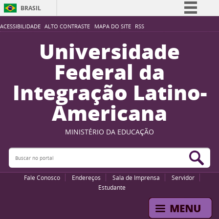
BRASIL
Simplifique!
ACESSIBILIDADE
ALTO CONTRASTE
MAPA DO SITE
RSS
Comunica BR
Universidade
Participe
Federal da
Acesso à informação
Integração Latino-
Legislação
Americana
Canais
MINISTÉRIO DA EDUCAÇÃO
Buscar no portal
Bus
Fale Conosco
Endereços
Sala de Imprensa
Servidor
Estudante