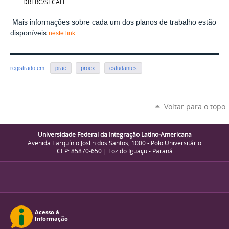
DRERC/SECAFE
Mais informações sobre cada um dos planos de trabalho estão
disponíveis
.
neste link
registrado em:
prae
proex
estudantes
Voltar para o topo
Universidade Federal da Integração Latino-Americana
Avenida Tarquínio Joslin dos Santos, 1000 - Polo Universitário
CEP: 85870-650 | Foz do Iguaçu - Paraná