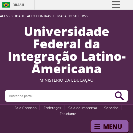
BRASIL
Simplifique!
ACESSIBILIDADE
ALTO CONTRASTE
MAPA DO SITE
RSS
Comunica BR
Universidade
Participe
Federal da
Acesso à informação
Integração Latino-
Legislação
Americana
Canais
MINISTÉRIO DA EDUCAÇÃO
Buscar no portal
Bus
Fale Conosco
Endereços
Sala de Imprensa
Servidor
Estudante