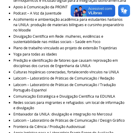
termoquímicos e inclusão digital para a integração latino-americana
Apoio à Comunicação da PROINT
Podcast – A Voz da Juventude
Acolhimento e ambientação acadêmica para estudantes haitianos
na UNILA: produção de materiais bilíngues e cursinho preparatório
no Moodle
Divulgação Científica em Rede: mulheres, evidências e
sustentabilidade nas mídias sociais – Saúde em Foco
Plano de trabalho vinculado ao projeto de extensão Trajetórias
Yoga para todas as idades
Predição e identificação de fatores que causam reprovação em
disciplinas dos cursos de Engenharia da UNILA
Culturas hispânicas conectadas, fortalecendo vínculos na UNILA
Labcom – Laboratório de Práticas de Comunicação / Redação
Labcom – Laboratório de Práticas de Comunicação / Tradução
Português-Espanhol
Comunicação Estratégica e Divulgação Científica na EDUNILA
Redes sociais para migrantes e refugiados: um local de informação
e divulgação
Embaixador da UNILA: divulgação e integração no Mercosul
Labcom – Laboratório de Práticas de Comunicação / Design Gráfico
Fronteira da Ciência / Produção Audiovisual
Apoio logístico para o Laboratório Frantz Fanon de Avaliação