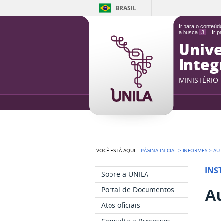
BRASIL
Ir para o conteú
a busca
3
Ir 
Unive
Integ
MINISTÉRIO
VOCÊ ESTÁ AQUI:
PÁGINA INICIAL
>
INFORMES
>
AU
INS
Sobre a UNILA
Portal de Documentos
Au
Atos oficiais
Consulta a Processos