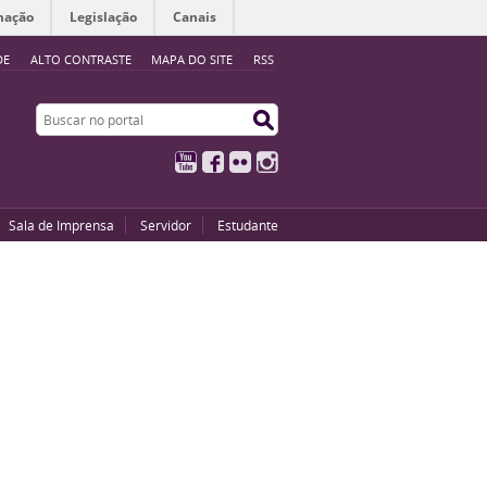
mação
Legislação
Canais
DE
ALTO CONTRASTE
MAPA DO SITE
RSS
Buscar no portal
Buscar no portal
YouTube
Facebook
Flickr
Instagram
Sala de Imprensa
Servidor
Estudante