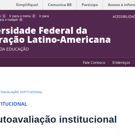
Simplifique!
Comunica BR
Participe
Acesso à infor
do
1
Ir para o menu
2
Ir para
ACESSIBILIDA
para o rodapé
4
rsidade Federal da
ração Latino-Americana
 DA EDUCAÇÃO
Fale Conosco
Endereços
TOAVALIAÇÃO INSTITUCIONAL
TITUCIONAL
toavaliação institucional