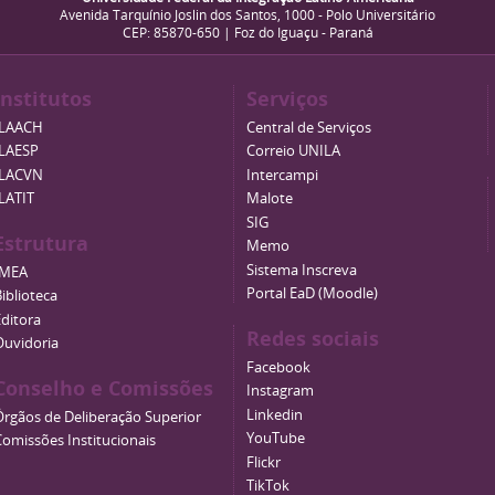
Avenida Tarquínio Joslin dos Santos, 1000 - Polo Universitário
CEP: 85870-650 | Foz do Iguaçu - Paraná
Institutos
Serviços
ILAACH
Central de Serviços
ILAESP
Correio UNILA
ILACVN
Intercampi
ILATIT
Malote
SIG
Estrutura
Memo
Sistema Inscreva
IMEA
Portal EaD (Moodle)
iblioteca
Editora
Redes sociais
Ouvidoria
Facebook
Conselho e Comissões
Instagram
Linkedin
Órgãos de Deliberação Superior
YouTube
Comissões Institucionais
Flickr
TikTok