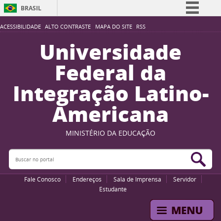
BRASIL
Simplifique!
ACESSIBILIDADE
ALTO CONTRASTE
MAPA DO SITE
RSS
Comunica BR
Universidade
Participe
Federal da
Acesso à informação
Integração Latino-
Legislação
Americana
Canais
MINISTÉRIO DA EDUCAÇÃO
Buscar no portal
Bus
Fale Conosco
Endereços
Sala de Imprensa
Servidor
Estudante