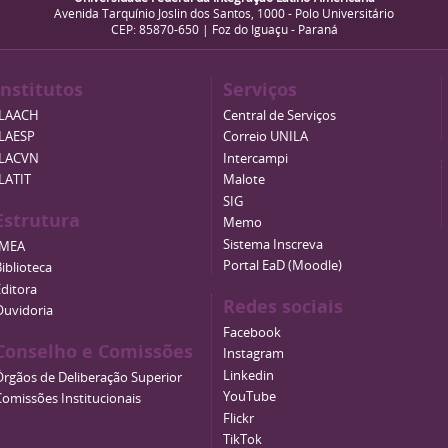
Avenida Tarquínio Joslin dos Santos, 1000 - Polo Universitário
CEP: 85870-650 | Foz do Iguaçu - Paraná
Institutos
Serviços
ILAACH
Central de Serviços
ILAESP
Correio UNILA
ILACVN
Intercampi
ILATIT
Malote
SIG
Estrutura
Memo
Sistema Inscreva
IMEA
Portal EaD (Moodle)
iblioteca
Editora
Redes sociais
Ouvidoria
Facebook
Conselho e Comissões
Instagram
Linkedin
Órgãos de Deliberação Superior
YouTube
Comissões Institucionais
Flickr
TikTok