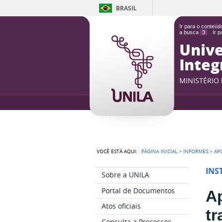
BRASIL
Ir para o conteú
a busca
3
Ir 
Unive
Integ
MINISTÉRIO
VOCÊ ESTÁ AQUI:
PÁGINA INICIAL
>
INFORMES
>
AP
INS
Sobre a UNILA
Portal de Documentos
Ap
Atos oficiais
tr
Consulta a Processos