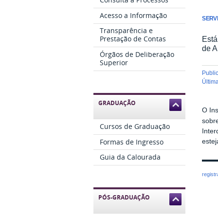
Acesso a Informação
SERV
Transparência e
Prestação de Contas
Está
de A
Órgãos de Deliberação
Superior
publ
últi
GRADUAÇÃO
O In
sobr
Cursos de Graduação
Inter
Formas de Ingresso
estej
Guia da Calourada
regist
PÓS-GRADUAÇÃO