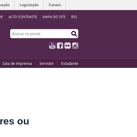
mação
Legislação
Canais
DE
ALTO CONTRASTE
MAPA DO SITE
RSS
Buscar no portal
Buscar no portal
YouTube
Facebook
Flickr
Instagram
Sala de Imprensa
Servidor
Estudante
ares ou