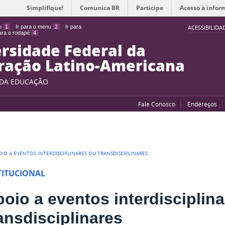
Simplifique!
Comunica BR
Participe
Acesso à infor
do
1
Ir para o menu
2
Ir para
ACESSIBILIDA
para o rodapé
4
rsidade Federal da
ração Latino-Americana
 DA EDUCAÇÃO
Fale Conosco
Endereços
OIO A EVENTOS INTERDISCIPLINARES OU TRANSDISCIPLINARES
TITUCIONAL
oio a eventos interdisciplin
ansdisciplinares