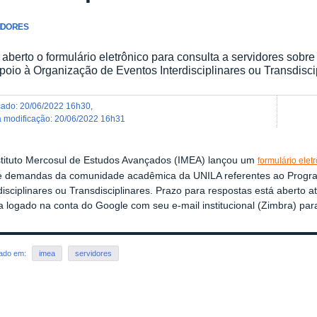
IDORES
 aberto o formulário eletrônico para consulta a servidores sob
poio à Organização de Eventos Interdisciplinares ou Transdisci
icado
:
20/06/2022 16h30
,
ma modificação
:
20/06/2022 16h31
stituto Mercosul de Estudos Avançados (IMEA) lançou um
formulário elet
e demandas da comunidade acadêmica da UNILA referentes ao Progra
disciplinares ou Transdisciplinares. Prazo para respostas está aberto a
a logado na conta do Google com seu e-mail institucional (Zimbra) par
rado em:
imea
servidores