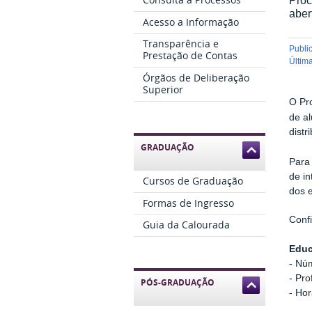
aber
Acesso a Informação
Transparência e
publ
Prestação de Contas
últi
Órgãos de Deliberação
Superior
O Pr
de a
distr
GRADUAÇÃO
Para 
de in
Cursos de Graduação
dos e
Formas de Ingresso
Confi
Guia da Calourada
Educ
- Nú
- Pro
PÓS-GRADUAÇÃO
- Hor