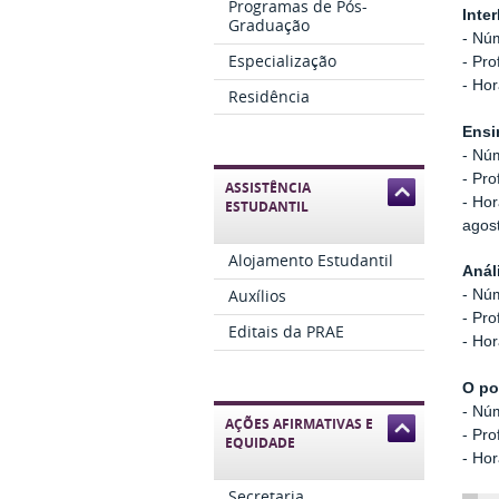
Programas de Pós-
Inte
Graduação
- Nú
Especialização
- Pro
- Hor
Residência
Ensi
- Nú
- Pro
ASSISTÊNCIA
- Hor
ESTUDANTIL
agos
Alojamento Estudantil
Anál
Auxílios
- Nú
- Pr
Editais da PRAE
- Hor
O po
- Nú
AÇÕES AFIRMATIVAS E
- Pro
EQUIDADE
- Hor
Secretaria