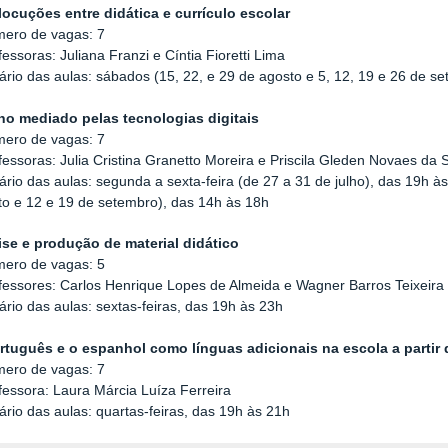
rlocuções entre didática e currículo escolar
mero de vagas: 7
fessoras: Juliana Franzi e Cíntia Fioretti Lima
ário das aulas: sábados (15, 22, e 29 de agosto e 5, 12, 19 e 26 de s
no mediado pelas tecnologias digitais
mero de vagas: 7
fessoras: Julia Cristina Granetto Moreira e Priscila Gleden Novaes da S
ário das aulas: segunda a sexta-feira (de 27 a 31 de julho), das 19h à
to e 12 e 19 de setembro), das 14h às 18h
ise e produção de material didático
mero de vagas: 5
ofessores: Carlos Henrique Lopes de Almeida e Wagner Barros Teixeira
ário das aulas: sextas-feiras, das 19h às 23h
rtuguês e o espanhol como línguas adicionais na escola a partir
mero de vagas: 7
fessora: Laura Márcia Luíza Ferreira
ário das aulas: quartas-feiras, das 19h às 21h