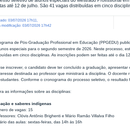
tas até 12 de julho. São 41 vagas distribuídas em cinco discipli
icado
:
03/07/2026 17h11
,
ma modificação
:
03/07/2026 17h42
ograma de Pós-Graduação Profissional em Educação (PPGEDU) publi
lunos especiais para o segundo semestre de 2026. Neste processo, es
ibuídas em cinco disciplinas. As inscrições podem ser feitas até o dia 12
se inscrever, o candidato deve ter concluído a graduação, apresentar
teresse destinada ao professor que ministrará a disciplina. O docente
studantes. Conforme o cronograma do processo seletivo, o resultado fi
ra as informações sobre as disciplinas:
ação e saberes indígenas
mero de vagas: 15
fessores: Clóvis Antônio Brighenti e Mário Ramão Villalva Filho
ário das aulas: sextas-feiras, das 14h às 16h