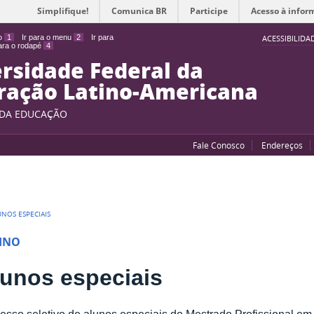
Simplifique!
Comunica BR
Participe
Acesso à infor
do
1
Ir para o menu
2
Ir para
ACESSIBILIDA
para o rodapé
4
rsidade Federal da
ração Latino-Americana
 DA EDUCAÇÃO
Fale Conosco
Endereços
UNOS ESPECIAIS
INO
lunos especiais
esso seletivo de alunos especiais do Mestrado Profissional e