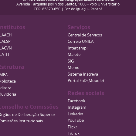
Avenida Tarquínio Joslin dos Santos, 1000 - Polo Universitário
CEP: 85870-650 | Foz do Iguaçu - Paraná
Institutos
Serviços
ILAACH
Central de Serviços
ILAESP
Correio UNILA
ILACVN
Intercampi
ILATIT
Malote
SIG
Estrutura
Memo
Sistema Inscreva
IMEA
Portal EaD (Moodle)
iblioteca
Editora
Redes sociais
Ouvidoria
Facebook
Conselho e Comissões
Instagram
Linkedin
Órgãos de Deliberação Superior
YouTube
Comissões Institucionais
Flickr
TikTok