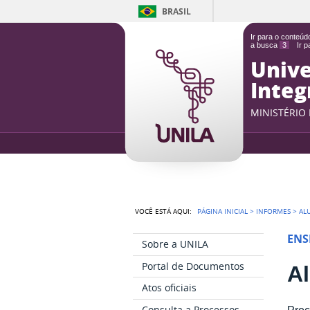
BRASIL
Ir para o conteú
a busca
3
Ir 
Unive
Integ
MINISTÉRIO
VOCÊ ESTÁ AQUI:
PÁGINA INICIAL
>
INFORMES
>
AL
ENS
Sobre a UNILA
Portal de Documentos
A
Atos oficiais
Consulta a Processos
Proc