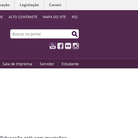
mação
Legislação
Canais
DE
ALTO CONTRASTE
MAPA DO SITE
RSS
Buscar no portal
Buscar no portal
YouTube
Facebook
Flickr
Instagram
Sala de Imprensa
Servidor
Estudante
m Educação está com inscrições