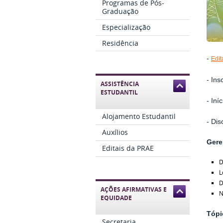
Programas de Pós-
Graduação
Especialização
Residência
-
Edit
- Ins
ASSISTÊNCIA
ESTUDANTIL
- Iní
Alojamento Estudantil
- Dis
Auxílios
Gere
Editais da PRAE
D
L
D
AÇÕES AFIRMATIVAS E
N
EQUIDADE
Tópi
Secretaria