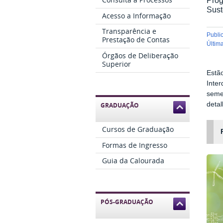
Sust
Acesso a Informação
Transparência e
publ
Prestação de Contas
últi
Órgãos de Deliberação
Superior
Estã
Inte
semes
deta
GRADUAÇÃO
Cursos de Graduação
Formas de Ingresso
Guia da Calourada
PÓS-GRADUAÇÃO