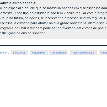
Sobre o aluno especial
Aluno especial é aquele que se matricula apenas em disciplinas isola
semestre. Esse tipo de estudante não tem vínculo regular com o prog
a tê-lo no futuro, se decidir se inscrever no processo seletivo regular. N
disciplina já cursada para abater na sua grade obrigatória. Além disso,
programa da UNILA também pode ser aproveitada em cursos de pós-
instituições de ensino superior.
rado em:
servidores
estudantes
comunidade
mestrado literatura
mest