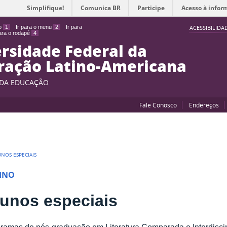
Simplifique!
Comunica BR
Participe
Acesso à infor
do
1
Ir para o menu
2
Ir para
ACESSIBILIDA
para o rodapé
4
rsidade Federal da
ração Latino-Americana
 DA EDUCAÇÃO
Fale Conosco
Endereços
UNOS ESPECIAIS
INO
lunos especiais
ramas de pós-graduação em Literatura Comparada e Interdiscip