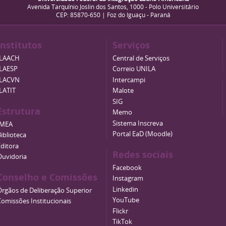
Avenida Tarquínio Joslin dos Santos, 1000 - Polo Universitário
CEP: 85870-650 | Foz do Iguaçu - Paraná
Institutos
Serviços
ILAACH
Central de Serviços
ILAESP
Correio UNILA
ILACVN
Intercampi
ILATIT
Malote
SIG
Estrutura
Memo
Sistema Inscreva
IMEA
Portal EaD (Moodle)
iblioteca
Editora
Redes sociais
Ouvidoria
Facebook
Conselho e Comissões
Instagram
Linkedin
Órgãos de Deliberação Superior
YouTube
Comissões Institucionais
Flickr
TikTok