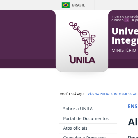
BRASIL
Ir para o conteú
a busca
3
Ir 
Unive
Integ
MINISTÉRIO
VOCÊ ESTÁ AQUI:
PÁGINA INICIAL
>
INFORMES
>
AL
ENS
Sobre a UNILA
Portal de Documentos
A
Atos oficiais
Consulta a Processos
Prog