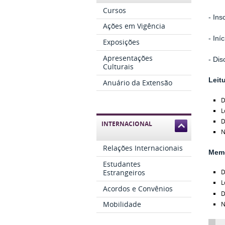
Cursos
- Ins
Ações em Vigência
- Iní
Exposições
Apresentações
- Dis
Culturais
Leit
Anuário da Extensão
D
L
D
INTERNACIONAL
N
Relações Internacionais
Memó
Estudantes
Estrangeiros
D
L
Acordos e Convênios
D
Mobilidade
N