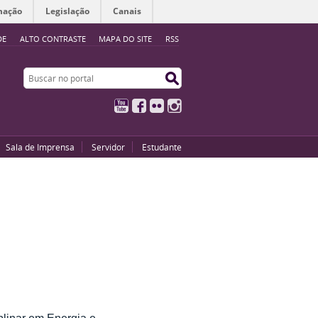
mação
Legislação
Canais
DE
ALTO CONTRASTE
MAPA DO SITE
RSS
Buscar no portal
Buscar no portal
YouTube
Facebook
Flickr
Instagram
Sala de Imprensa
Servidor
Estudante
linar em Energia e