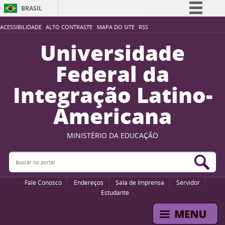
BRASIL
Simplifique!
ACESSIBILIDADE
ALTO CONTRASTE
MAPA DO SITE
RSS
Comunica BR
Universidade
Participe
Federal da
Acesso à informação
Integração Latino-
Legislação
Americana
Canais
MINISTÉRIO DA EDUCAÇÃO
Buscar no portal
Bus
Fale Conosco
Endereços
Sala de Imprensa
Servidor
Estudante