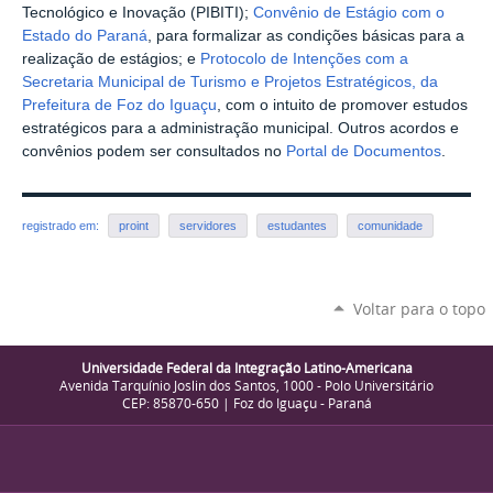
Tecnológico e Inovação (PIBITI);
Convênio de Estágio com o
Estado do Paraná
, para formalizar as condições básicas para a
realização de estágios; e
Protocolo de Intenções com a
Secretaria Municipal de Turismo e Projetos Estratégicos, da
Prefeitura de Foz do Iguaçu
, com o intuito de promover estudos
estratégicos para a administração municipal. Outros acordos e
convênios podem ser consultados no
Portal de Documentos
.
registrado em:
proint
servidores
estudantes
comunidade
Voltar para o topo
Universidade Federal da Integração Latino-Americana
Avenida Tarquínio Joslin dos Santos, 1000 - Polo Universitário
CEP: 85870-650 | Foz do Iguaçu - Paraná