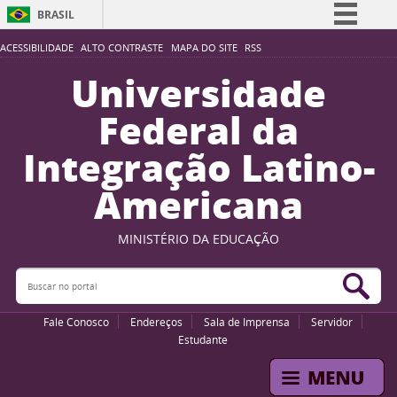
BRASIL
Simplifique!
ACESSIBILIDADE
ALTO CONTRASTE
MAPA DO SITE
RSS
Comunica BR
Universidade
Participe
Federal da
Acesso à informação
Integração Latino-
Legislação
Americana
Canais
MINISTÉRIO DA EDUCAÇÃO
Buscar no portal
Bus
Fale Conosco
Endereços
Sala de Imprensa
Servidor
Estudante