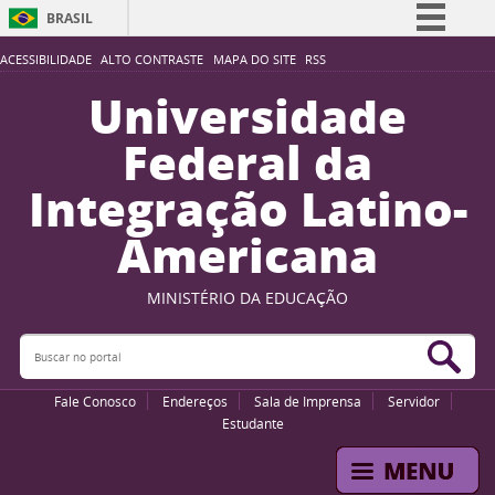
BRASIL
Simplifique!
ACESSIBILIDADE
ALTO CONTRASTE
MAPA DO SITE
RSS
Comunica BR
Universidade
Participe
Federal da
Acesso à informação
Integração Latino-
Legislação
Americana
Canais
MINISTÉRIO DA EDUCAÇÃO
Buscar no portal
Bus
Fale Conosco
Endereços
Sala de Imprensa
Servidor
Estudante