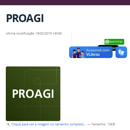
PROAGI
última modificação
19/02/2019 14h58
Compartilhar
Clique para ver a imagem no tamanho completo…
—
Tamanho
: 13KB