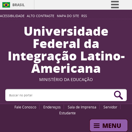
BRASIL
Simplifique!
ACESSIBILIDADE
ALTO CONTRASTE
MAPA DO SITE
RSS
Comunica BR
Universidade
Participe
Federal da
Acesso à informação
Integração Latino-
Legislação
Americana
Canais
MINISTÉRIO DA EDUCAÇÃO
Buscar no portal
Bus
Fale Conosco
Endereços
Sala de Imprensa
Servidor
Estudante