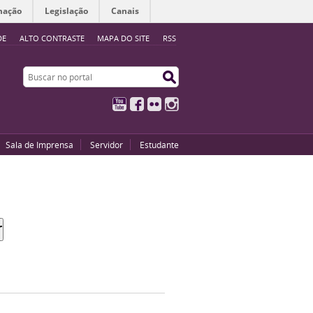
mação
Legislação
Canais
DE
ALTO CONTRASTE
MAPA DO SITE
RSS
Buscar no portal
Buscar no portal
YouTube
Facebook
Flickr
Instagram
Sala de Imprensa
Servidor
Estudante