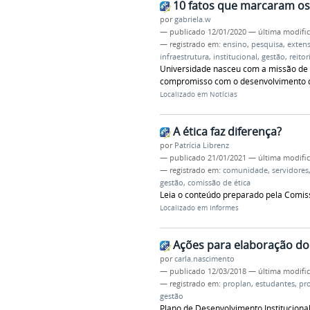
10 fatos que marcaram os
por
gabriela.w
—
publicado
12/01/2020
—
última modifi
— registrado em:
ensino
,
pesquisa
,
exten
infraestrutura
,
institucional
,
gestão
,
reitor
Universidade nasceu com a missão de c
compromisso com o desenvolvimento de
Localizado em
Notícias
A ética faz diferença?
por
Patrícia Librenz
—
publicado
21/01/2021
—
última modifi
— registrado em:
comunidade
,
servidores
gestão
,
comissão de ética
Leia o conteúdo preparado pela Comiss
Localizado em
Informes
Ações para elaboração do 
por
carla.nascimento
—
publicado
12/03/2018
—
última modifi
— registrado em:
proplan
,
estudantes
,
pr
gestão
Plano de Desenvolvimento Instituciona