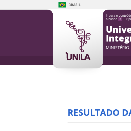
BRASIL
Ir para o conteú
a busca
3
Ir 
Unive
Integ
MINISTÉRIO
RESULTADO D