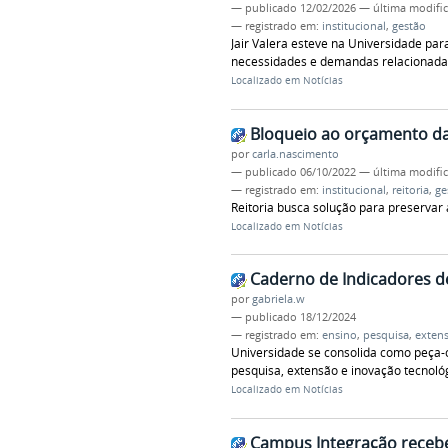
—
publicado
12/02/2026
—
última modifi
— registrado em:
institucional
,
gestão
Jair Valera esteve na Universidade par
necessidades e demandas relacionad
Localizado em
Notícias
Bloqueio ao orçamento da 
por
carla.nascimento
—
publicado
06/10/2022
—
última modifi
— registrado em:
institucional
,
reitoria
,
ge
Reitoria busca solução para preservar a
Localizado em
Notícias
Caderno de Indicadores d
por
gabriela.w
—
publicado
18/12/2024
— registrado em:
ensino
,
pesquisa
,
exten
Universidade se consolida como peça-
pesquisa, extensão e inovação tecnoló
Localizado em
Notícias
Campus Integração recebe