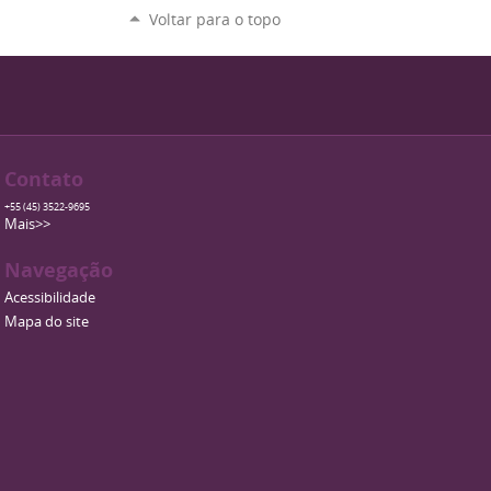
Voltar para o topo
Contato
+55 (45) 3522-9695
Mais>>
Navegação
Acessibilidade
Mapa do site