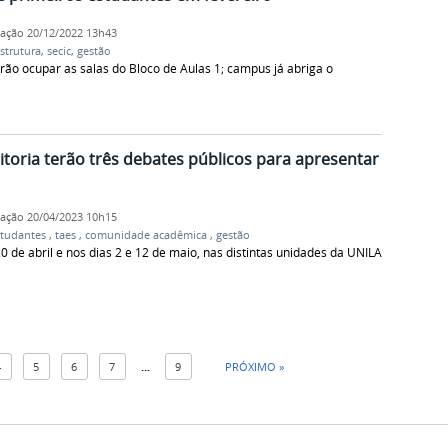
cação
20/12/2022 13h43
estrutura
,
secic
,
gestão
rão ocupar as salas do Bloco de Aulas 1; campus já abriga o
toria terão três debates públicos para apresentar
cação
20/04/2023 10h15
studantes
,
taes
,
comunidade acadêmica
,
gestão
0 de abril e nos dias 2 e 12 de maio, nas distintas unidades da UNILA
4
5
6
7
...
9
PRÓXIMO »