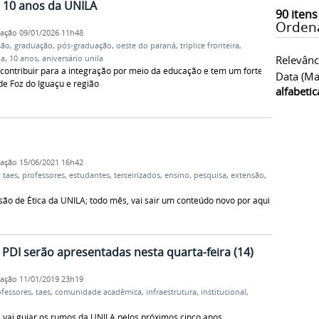
 10 anos da UNILA
90
itens
Orden
cação
09/01/2026 11h48
são
,
graduação
,
pós-graduação
,
oeste do paraná
,
tríplice fronteira
,
Relevânc
ia
,
10 anos
,
aniversário unila
ontribuir para a integração por meio da educação e tem um forte
Data (ma
 Foz do Iguaçu e região
alfabeti
cação
15/06/2021 16h42
,
taes
,
professores
,
estudantes
,
terceirizados
,
ensino
,
pesquisa
,
extensão
,
ão de Ética da UNILA; todo mês, vai sair um conteúdo novo por aqui
PDI serão apresentadas nesta quarta-feira (14)
cação
11/01/2019 23h19
ofessores
,
taes
,
comunidade acadêmica
,
infraestrutura
,
institucional
,
l vai guiar os rumos da UNILA pelos próximos cinco anos