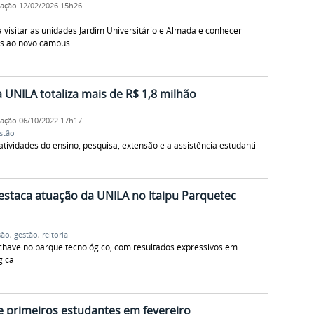
cação
12/02/2026 15h26
a visitar as unidades Jardim Universitário e Almada e conhecer
as ao novo campus
UNILA totaliza mais de R$ 1,8 milhão
cação
06/10/2022 17h17
stão
tividades do ensino, pesquisa, extensão e a assistência estudantil
estaca atuação da UNILA no Itaipu Parquetec
são
,
gestão
,
reitoria
chave no parque tecnológico, com resultados expressivos em
gica
 primeiros estudantes em fevereiro