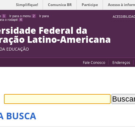
Simplifique!
Comunica BR
Participe
Acesso à infor
do
1
Ir para o menu
2
Ir para
ACESSIBILIDA
para o rodapé
4
rsidade Federal da
ração Latino-Americana
 DA EDUCAÇÃO
Fale Conosco
Endereços
A BUSCA