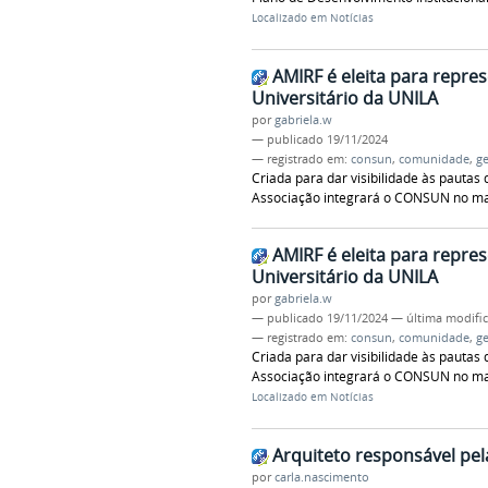
Localizado em
Notícias
AMIRF é eleita para repr
Universitário da UNILA
por
gabriela.w
—
publicado
19/11/2024
— registrado em:
consun
,
comunidade
,
g
Criada para dar visibilidade às pautas
Associação integrará o CONSUN no m
AMIRF é eleita para repr
Universitário da UNILA
por
gabriela.w
—
publicado
19/11/2024
—
última modifi
— registrado em:
consun
,
comunidade
,
g
Criada para dar visibilidade às pautas
Associação integrará o CONSUN no m
Localizado em
Notícias
Arquiteto responsável pe
por
carla.nascimento