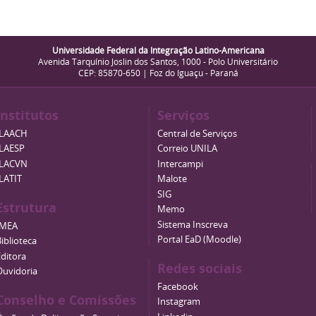
Universidade Federal da Integração Latino-Americana
Avenida Tarquínio Joslin dos Santos, 1000 - Polo Universitário
CEP: 85870-650 | Foz do Iguaçu - Paraná
Institutos
Serviços
ILAACH
Central de Serviços
ILAESP
Correio UNILA
ILACVN
Intercampi
ILATIT
Malote
SIG
Estrutura
Memo
Sistema Inscreva
IMEA
Portal EaD (Moodle)
iblioteca
Editora
Redes sociais
Ouvidoria
Facebook
Conselho e Comissões
Instagram