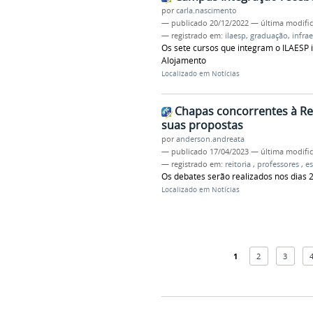
por
carla.nascimento
—
publicado
20/12/2022
—
última modifi
— registrado em:
ilaesp
,
graduação
,
infra
Os sete cursos que integram o ILAESP i
Alojamento
Localizado em
Notícias
Chapas concorrentes à Rei
suas propostas
por
anderson.andreata
—
publicado
17/04/2023
—
última modifi
— registrado em:
reitoria
,
professores
,
e
Os debates serão realizados nos dias 2
Localizado em
Notícias
1
2
3