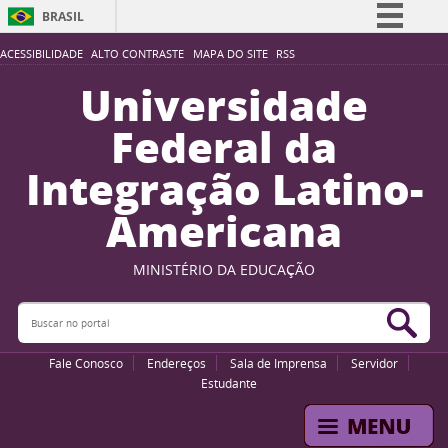
BRASIL
Simplifique!
ACESSIBILIDADE
ALTO CONTRASTE
MAPA DO SITE
RSS
Comunica BR
Universidade
Participe
Federal da
Acesso à informação
Integração Latino-
Legislação
Americana
Canais
MINISTÉRIO DA EDUCAÇÃO
Buscar no portal
Bus
Fale Conosco
Endereços
Sala de Imprensa
Servidor
Estudante