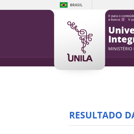
BRASIL
Ir para o conteú
a busca
3
Ir 
Unive
Integ
MINISTÉRIO
RESULTADO D