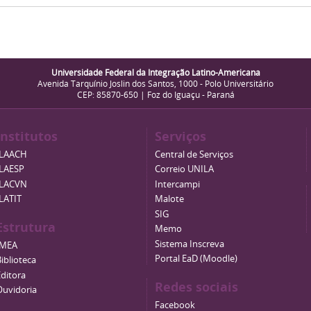
Universidade Federal da Integração Latino-Americana
Avenida Tarquínio Joslin dos Santos, 1000 - Polo Universitário
CEP: 85870-650 | Foz do Iguaçu - Paraná
Institutos
Serviços
ILAACH
Central de Serviços
ILAESP
Correio UNILA
ILACVN
Intercampi
ILATIT
Malote
SIG
Estrutura
Memo
Sistema Inscreva
IMEA
Portal EaD (Moodle)
iblioteca
Editora
Redes sociais
Ouvidoria
Facebook