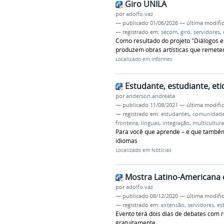
Giro UNILA
por
adolfo.vaz
—
publicado
01/06/2026
—
última modifi
— registrado em:
secom
,
giro
,
servidores
,
Como resultado do projeto "Diálogos en
produzem obras artísticas que remetem
Localizado em
Informes
Estudante, estudiante, et
por
anderson.andreata
—
publicado
11/08/2021
—
última modifi
— registrado em:
estudantes
,
comunidade
fronteira
,
línguas
,
integração
,
multicultur
Para você que aprende – e que também
idiomas
Localizado em
Notícias
Mostra Latino-Americana 
por
adolfo.vaz
—
publicado
08/12/2020
—
última modifi
— registrado em:
extensão
,
servidores
,
es
Evento terá dois dias de debates com r
gratuitamente