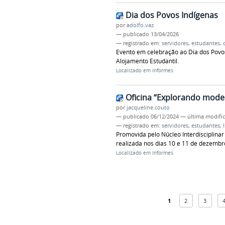
Dia dos Povos Indígenas
por
adolfo.vaz
—
publicado
13/04/2026
— registrado em:
servidores
,
estudantes
,
Evento em celebração ao Dia dos Povos 
Alojamento Estudantil.
Localizado em
Informes
Oficina “Explorando mode
por
jacqueline.couto
—
publicado
06/12/2024
—
última modifi
— registrado em:
servidores
,
estudantes
,
Promovida pelo Núcleo Interdisciplinar
realizada nos dias 10 e 11 de dezembro,
Localizado em
Informes
1
2
3