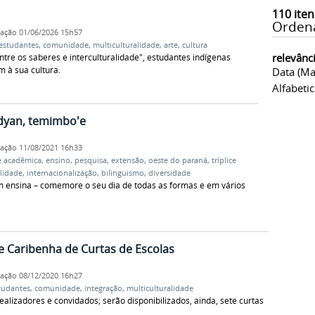
110
iten
Orden
cação
01/06/2026 15h57
estudantes
,
comunidade
,
multiculturalidade
,
arte
,
cultura
relevânc
tre os saberes e interculturalidade", estudantes indígenas
 à sua cultura.
Data (ma
Alfabeti
idyan, temimbo'e
cação
11/08/2021 16h33
 acadêmica
,
ensino
,
pesquisa
,
extensão
,
oeste do paraná
,
tríplice
alidade
,
internacionalização
,
bilinguismo
,
diversidade
 ensina – comemore o seu dia de todas as formas e em vários
e Caribenha de Curtas de Escolas
cação
08/12/2020 16h27
tudantes
,
comunidade
,
integração
,
multiculturalidade
ealizadores e convidados; serão disponibilizados, ainda, sete curtas