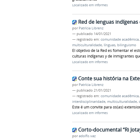
Localizado em
Informes
Red de lenguas indígenas 
por
Patrícia Librenz
—
publicado
14/01/2021
— registrado em:
comunidade acadêmica
multiculturalidade
,
línguas
,
bilinguismo
El objetivo de la Red es fomentar el est
culturas indígenas y de inmigrantes que
Localizado em
Informes
Conte sua história na Ext
por
Patrícia Librenz
—
publicado
21/01/2021
— registrado em:
comunidade acadêmica
interdisciplinaridade
,
multiculturalidade
,
Este é um convite para os(as) extension
Localizado em
Informes
Corto-documental “Ri Jota
por
adolfo.vaz