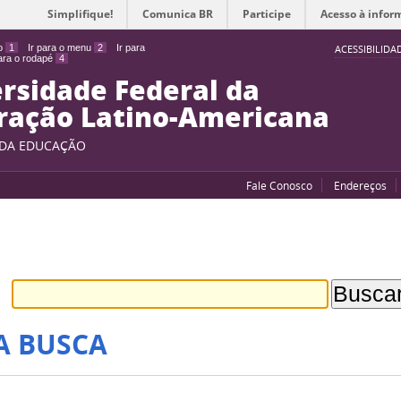
Simplifique!
Comunica BR
Participe
Acesso à infor
do
1
Ir para o menu
2
Ir para
ACESSIBILIDA
para o rodapé
4
rsidade Federal da
ração Latino-Americana
 DA EDUCAÇÃO
Fale Conosco
Endereços
A BUSCA