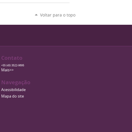
Voltar para o topo
Contato
+55 (45) 3522-9695
Mais>>
Navegação
Acessibilidade
Mapa do site