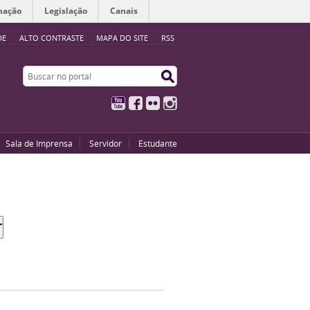
mação
Legislação
Canais
DE
ALTO CONTRASTE
MAPA DO SITE
RSS
Buscar no portal
Buscar no portal
YouTube
Facebook
Flickr
Instagram
Sala de Imprensa
Servidor
Estudante