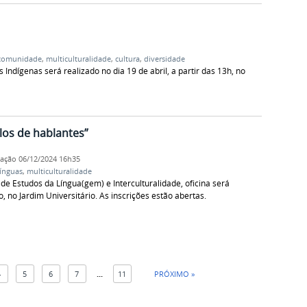
comunidade
,
multiculturalidade
,
cultura
,
diversidade
Indígenas será realizado no dia 19 de abril, a partir das 13h, no
los de hablantes”
cação
06/12/2024 16h35
línguas
,
multiculturalidade
 de Estudos da Língua(gem) e Interculturalidade, oficina será
 no Jardim Universitário. As inscrições estão abertas.
4
5
6
7
...
11
PRÓXIMO »