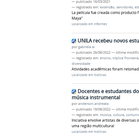
—
publicado
16/03/2021
— registrado em:
extensão
,
servidores
,
es
La película fue creada como producto fi
Maya”
Localizado em
Informes
UNILA recebeu novos estu
por
gabriela.w
—
publicado
26/08/2022
—
última modifi
— registrado em:
ensino
,
tríplice fronteira
diversidade
Atividades acadêmicas foram retomadas
Localizado em
Notícias
Docentes e estudantes do
música instrumental
por
anderson.andreata
—
publicado
18/08/2022
—
última modifi
— registrado em:
música
,
cultura
,
comuni
Iniciativa envolve artistas de diversa
uma região multicultural
Localizado em
Notícias