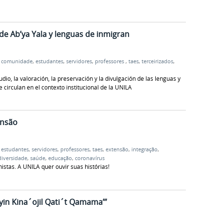
de Ab’ya Yala y lenguas de inmigran
,
comunidade
,
estudantes
,
servidores
,
professores
,
taes
,
terceirizados
,
udio, la valoración, la preservación y la divulgación de las lenguas y
 circulan en el contexto institucional de la UNILA
ensão
,
estudantes
,
servidores
,
professores
,
taes
,
extensão
,
integração
,
diversidade
,
saúde
,
educação
,
coronavírus
istas. A UNILA quer ouvir suas histórias!
yin Kina´ojil Qati´t Qamama’”