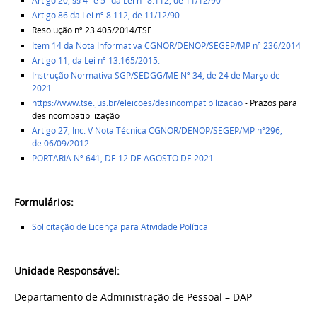
Artigo 20, §§ 4º e 5º da Lei nº 8.112, de 11/12/90
Artigo 86 da Lei nº 8.112, de 11/12/90
Resolução nº 23.405/2014/TSE
Item 14 da Nota Informativa CGNOR/DENOP/SEGEP/MP nº 236/2014
Artigo 11, da Lei nº 13.165/2015.
Instrução Normativa SGP/SEDGG/ME Nº 34, de 24 de Março de
2021
.
https://www.tse.jus.br/eleicoes/desincompatibilizacao
-
Prazos para
desincompatibilização
Artigo 27, Inc. V Nota Técnica CGNOR/DENOP/SEGEP/MP n°296,
de 06/09/2012
PORTARIA Nº 641, DE 12 DE AGOSTO DE 2021
Formulários:
Solicitação de Licença para Atividade Política
Unidade Responsável:
Departamento de Administração de Pessoal – DAP