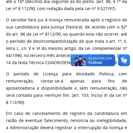
até o 10º (décimo) dia seguinte ao do pleito. (art. 86, § 1º da
Lei nº 8.112/90, com redação dada pela Lei nº 9.527/97).
O servidor fará jus à licença remunerada após o registro de
sua candidatura pela Justiça Eleitoral, de acordo com o §2º
do art. 86 da Lei nº 8112/90, ou quando esta não ocorrer, até
o período de desincompatibilização de que trata o art. 1º, II,
letra L, c/c V e VI do mesmo artigo, da Lei complementar nº
64/1990, no terceiro mês antecedente a pleito eleitoral. (Item
14 da Nota Técnica CGNOR/DENOP/SEGEP/MP nº 296/2012).
O período de Licença para Atividade Política, com
remuneração, contar-se-á apenas para fins de
aposentadoria e disponibilidade e, sem remuneração, não
será contado para nenhum fim. (art. 103, inciso III da Lei nº
8.112/90).
Em caso de cancelamento de registro da candidatura em
razão de eventual falecimento, renúncia ou inelegibilidade,
a Administração deverá registrar a interrupção da licença e