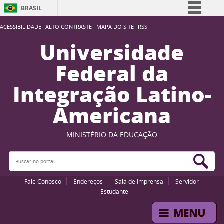
BRASIL
Simplifique!
ACESSIBILIDADE
ALTO CONTRASTE
MAPA DO SITE
RSS
Comunica BR
Universidade
Participe
Federal da
Acesso à informação
Integração Latino-
Legislação
Americana
Canais
MINISTÉRIO DA EDUCAÇÃO
Buscar no portal
Bus
Fale Conosco
Endereços
Sala de Imprensa
Servidor
Estudante