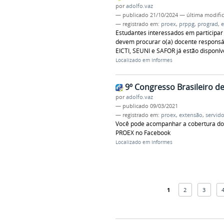
por
adolfo.vaz
—
publicado
21/10/2024
—
última modifi
— registrado em:
proex
,
prppg
,
prograd
,
e
Estudantes interessados em participa
devem procurar o(a) docente responsá
EICTI, SEUNI e SAFOR já estão disponív
Localizado em
Informes
9º Congresso Brasileiro de
por
adolfo.vaz
—
publicado
09/03/2021
— registrado em:
proex
,
extensão
,
servido
Você pode acompanhar a cobertura do m
PROEX no Facebook
Localizado em
Informes
1
2
3