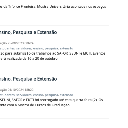
s da Tríplice Fronteira; Mostra Universitária acontece nos espaços
nsino, Pesquisa e Extensão
cação
25/08/2023 08h24
studantes
,
servidores
,
ensino
,
pesquisa
,
extensão
razo para submissão de trabalhos ao SAFOR, SEUNI e EICTI. Eventos
será realizada de 16 a 20 de outubro.
nsino, Pesquisa e Extensão
cação
01/10/2024 18h22
studantes
,
servidores
,
ensino
,
pesquisa
,
extensão
EUNI, SAFOR e EICTI foi prorrogado até esta quarta-feira (2). Os
ente com a Mostra de Cursos de Graduação.