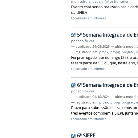
multiculturalidade
,
tríplice fronteira
Evento está sendo realizado nas cidade
da UNILA
Localizado em
Informes
5ª Semana Integrada de E
por
adolfo.vaz
—
publicado
24/08/2023
—
última modifi
— registrado em:
proex
,
prppg
,
prograd
,
e
Foi prorrogado, até domingo (27), o p
fazem parte da SIEPE, que, neste ano, 
Localizado em
Informes
6ª Semana Integrada de E
por
adolfo.vaz
—
publicado
01/10/2024
—
última modifi
— registrado em:
proex
,
prppg
,
prograd
,
e
Prazo para submissão de trabalhos ao S
três eventos compõem a SIEPE juntam
Localizado em
Informes
6ª SIEPE