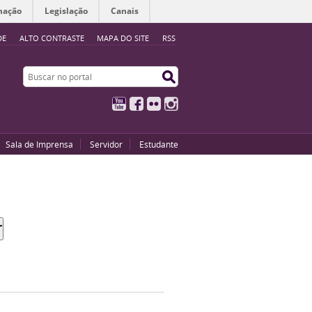
mação
Legislação
Canais
DE
ALTO CONTRASTE
MAPA DO SITE
RSS
Buscar no portal
Buscar no portal
YouTube
Facebook
Flickr
Instagram
Sala de Imprensa
Servidor
Estudante