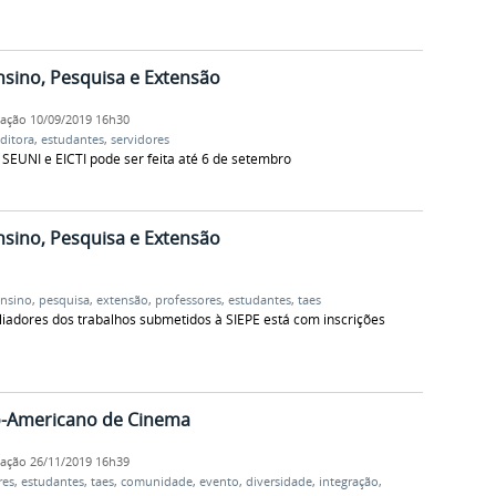
nsino, Pesquisa e Extensão
cação
10/09/2019 16h30
ditora
,
estudantes
,
servidores
SEUNI e EICTI pode ser feita até 6 de setembro
nsino, Pesquisa e Extensão
nsino
,
pesquisa
,
extensão
,
professores
,
estudantes
,
taes
adores dos trabalhos submetidos à SIEPE está com inscrições
no-Americano de Cinema
cação
26/11/2019 16h39
res
,
estudantes
,
taes
,
comunidade
,
evento
,
diversidade
,
integração
,