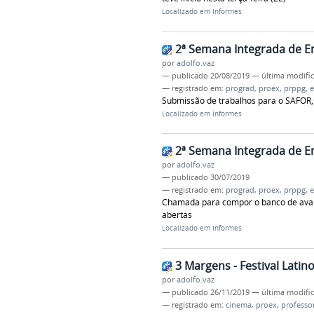
Localizado em
Informes
2ª Semana Integrada de E
por
adolfo.vaz
—
publicado
20/08/2019
—
última modifi
— registrado em:
prograd
,
proex
,
prppg
,
e
Submissão de trabalhos para o SAFOR, 
Localizado em
Informes
2ª Semana Integrada de E
por
adolfo.vaz
—
publicado
30/07/2019
— registrado em:
prograd
,
proex
,
prppg
,
e
Chamada para compor o banco de avali
abertas
Localizado em
Informes
3 Margens - Festival Lati
por
adolfo.vaz
—
publicado
26/11/2019
—
última modifi
— registrado em:
cinema
,
proex
,
professo