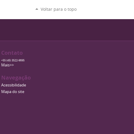
Voltar para o topo
Contato
+55 (45) 3522-9695
Mais>>
Navegação
Acessibilidade
Mapa do site