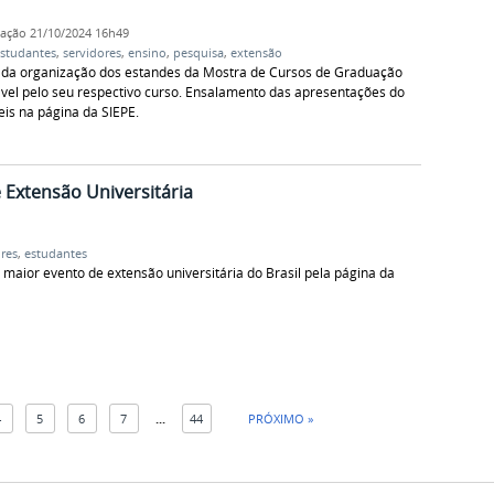
cação
21/10/2024 16h49
studantes
,
servidores
,
ensino
,
pesquisa
,
extensão
r da organização dos estandes da Mostra de Cursos de Graduação
vel pelo seu respectivo curso. Ensalamento das apresentações do
eis na página da SIEPE.
 Extensão Universitária
res
,
estudantes
aior evento de extensão universitária do Brasil pela página da
4
5
6
7
...
44
PRÓXIMO »