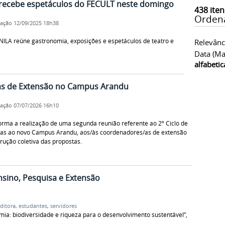
 recebe espetáculos do FECULT neste domingo
438
iten
Orden
cação
12/09/2025 18h38
UNILA reúne gastronomia, exposições e espetáculos de teatro e
Relevânc
Data (ma
alfabeti
das de Extensão no Campus Arandu
cação
07/07/2026 16h10
forma a realização de uma segunda reunião referente ao 2º Ciclo de
das ao novo Campus Arandu, aos/às coordenadores/as de extensão
rução coletiva das propostas.
nsino, Pesquisa e Extensão
ditora
,
estudantes
,
servidores
a: biodiversidade e riqueza para o desenvolvimento sustentável”,