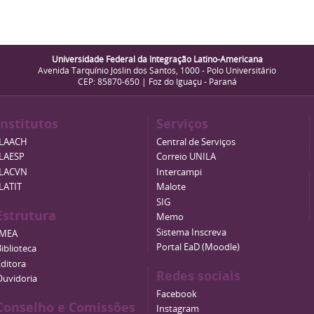
Universidade Federal da Integração Latino-Americana
Avenida Tarquínio Joslin dos Santos, 1000 - Polo Universitário
CEP: 85870-650 | Foz do Iguaçu - Paraná
Institutos
Serviços
ILAACH
Central de Serviços
ILAESP
Correio UNILA
ILACVN
Intercampi
ILATIT
Malote
SIG
Estrutura
Memo
Sistema Inscreva
IMEA
Portal EaD (Moodle)
iblioteca
Editora
Redes sociais
Ouvidoria
Facebook
Conselho e Comissões
Instagram