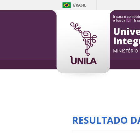
BRASIL
Ir para o conteú
a busca
3
Ir 
Unive
Integ
MINISTÉRIO
RESULTADO D