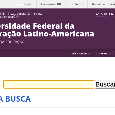
Simplifique!
Comunica BR
Participe
Acesso à infor
do
1
Ir para o menu
2
Ir para
ACESSIBILIDA
para o rodapé
4
rsidade Federal da
ração Latino-Americana
 DA EDUCAÇÃO
Fale Conosco
Endereços
A BUSCA