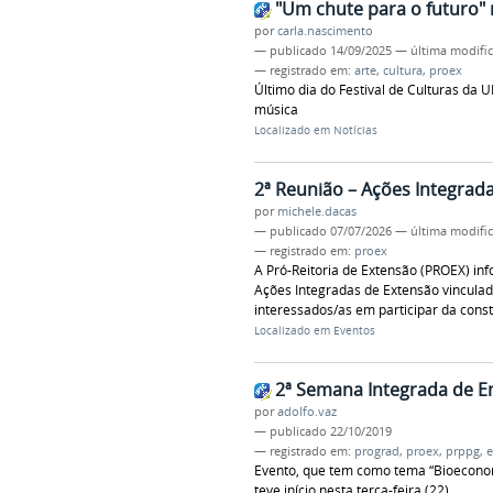
"Um chute para o futuro"
por
carla.nascimento
—
publicado
14/09/2025
—
última modifi
— registrado em:
arte
,
cultura
,
proex
Último dia do Festival de Culturas da 
música
Localizado em
Notícias
2ª Reunião – Ações Integra
por
michele.dacas
—
publicado
07/07/2026
—
última modifi
— registrado em:
proex
A Pró-Reitoria de Extensão (PROEX) in
Ações Integradas de Extensão vincula
interessados/as em participar da const
Localizado em
Eventos
2ª Semana Integrada de E
por
adolfo.vaz
—
publicado
22/10/2019
— registrado em:
prograd
,
proex
,
prppg
,
e
Evento, que tem como tema “Bioeconomi
teve início nesta terça-feira (22)