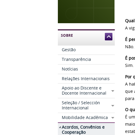
Qual
A vi
SOBRE
É pe
Não.
Gestão
É po
Transparência
Sim.
Notícias
Por q
Relações Internacionais
A ha
Apoio ao Discente e
que 
Docente Internacional
para
Seleção / Selección
Internacional
O qu
É um
Mobilidade Acadêmica
maio
Acordos, Convênios e
esta
Cooperação