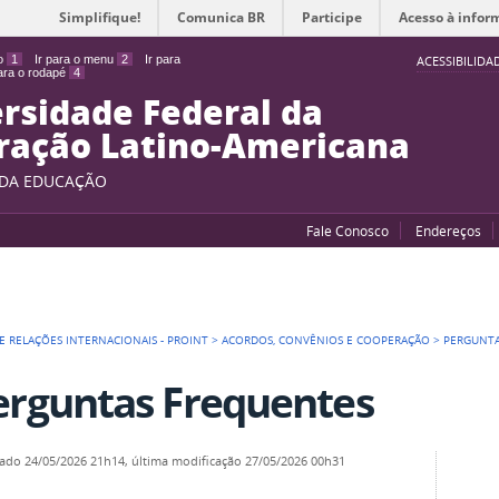
Simplifique!
Comunica BR
Participe
Acesso à infor
do
1
Ir para o menu
2
Ir para
ACESSIBILIDA
para o rodapé
4
rsidade Federal da
ração Latino-Americana
 DA EDUCAÇÃO
Fale Conosco
Endereços
E RELAÇÕES INTERNACIONAIS - PROINT
>
ACORDOS, CONVÊNIOS E COOPERAÇÃO
>
PERGUNTA
erguntas Frequentes
cado
24/05/2026 21h14,
última modificação
27/05/2026 00h31