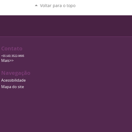
Voltar para o topo
Contato
+55 (45) 3522-9695
Mais>>
Navegação
Acessibilidade
Mapa do site