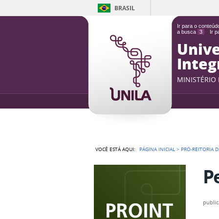
BRASIL
Ir para o conteú
a busca
3
Ir 
Unive
Integ
MINISTÉRIO
VOCÊ ESTÁ AQUI:
PÁGINA INICIAL
>
PRÓ-REITORIA D
P
publi