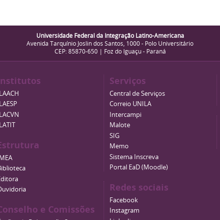
Universidade Federal da Integração Latino-Americana
Avenida Tarquínio Joslin dos Santos, 1000 - Polo Universitário
CEP: 85870-650 | Foz do Iguaçu - Paraná
Institutos
Serviços
ILAACH
Central de Serviços
ILAESP
Correio UNILA
ILACVN
Intercampi
ILATIT
Malote
SIG
Estrutura
Memo
Sistema Inscreva
IMEA
Portal EaD (Moodle)
iblioteca
Editora
Redes sociais
Ouvidoria
Facebook
Conselho e Comissões
Instagram