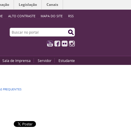
mação
Legislação
Canais
DE
ALTO CONTRASTE
MAPA DO SITE
RSS
Buscar no portal
Buscar no portal
YouTube
Facebook
Flickr
Instagram
Sala de Imprensa
Servidor
Estudante
S FREQUENTES