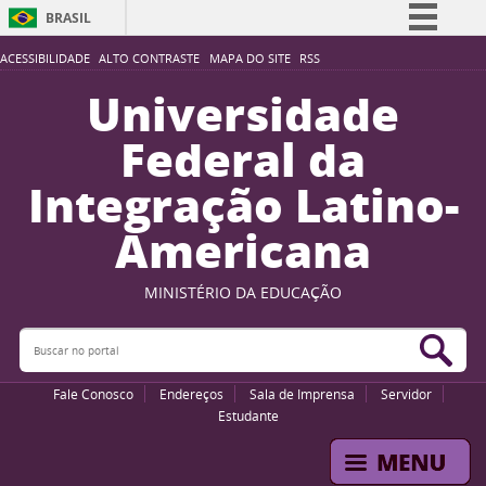
BRASIL
Simplifique!
ACESSIBILIDADE
ALTO CONTRASTE
MAPA DO SITE
RSS
Comunica BR
Universidade
Participe
Federal da
Acesso à informação
Integração Latino-
Legislação
Americana
Canais
MINISTÉRIO DA EDUCAÇÃO
Buscar no portal
Bus
Fale Conosco
Endereços
Sala de Imprensa
Servidor
Estudante