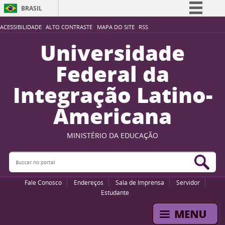
BRASIL
Simplifique!
ACESSIBILIDADE
ALTO CONTRASTE
MAPA DO SITE
RSS
Comunica BR
Universidade
Participe
Federal da
Acesso à informação
Integração Latino-
Legislação
Americana
Canais
MINISTÉRIO DA EDUCAÇÃO
Buscar no portal
Bus
Fale Conosco
Endereços
Sala de Imprensa
Servidor
Estudante