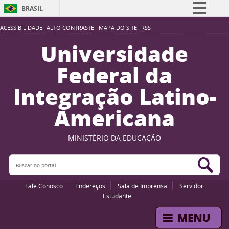
BRASIL
Simplifique!
ACESSIBILIDADE
ALTO CONTRASTE
MAPA DO SITE
RSS
Comunica BR
Universidade
Participe
Federal da
Acesso à informação
Integração Latino-
Legislação
Americana
Canais
MINISTÉRIO DA EDUCAÇÃO
Buscar no portal
Bus
Fale Conosco
Endereços
Sala de Imprensa
Servidor
Estudante