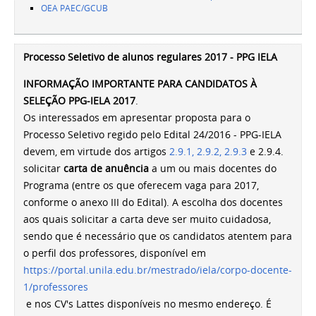
OEA PAEC/GCUB
Processo Seletivo de alunos regulares 2017 - PPG IELA
INFORMAÇÃO IMPORTANTE PARA CANDIDATOS À
SELEÇÃO PPG-IELA 2017
.
Os interessados em apresentar proposta para o
Processo Seletivo regido pelo Edital 24/2016 - PPG-IELA
devem, em virtude dos artigos
2.9.1, 2.9.2, 2.9.3
e 2.9.4.
solicitar
carta de anuência
a um ou mais docentes do
Programa (entre os que oferecem vaga para 2017,
conforme o anexo III do Edital). A escolha dos docentes
aos quais solicitar a carta deve ser muito cuidadosa,
sendo que é necessário que os candidatos atentem para
o perfil dos professores, disponível em
https://portal.unila.edu.br/mestrado/iela/corpo-docente-
1/professores
e nos CV's Lattes disponíveis no mesmo endereço. É