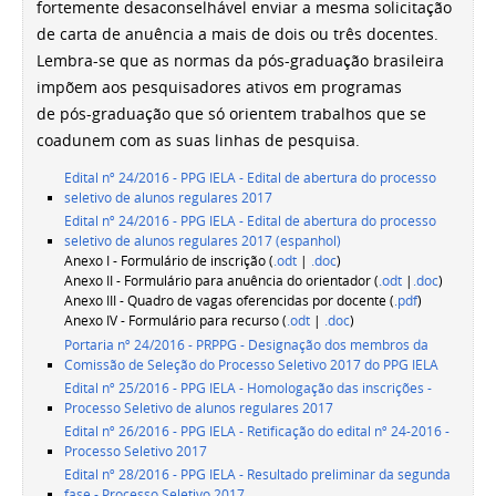
fortemente desaconselhável enviar a mesma solicitação
de carta de anuência a mais de dois ou três docentes.
Lembra-se que as normas da pós-graduação brasileira
impõem aos pesquisadores ativos em programas
de pós-graduação que só orientem trabalhos que se
coadunem com as suas linhas de pesquisa.
Edital nº 24/2016 - PPG IELA - Edital de abertura do processo
seletivo de alunos regulares 2017
Edital nº 24/2016 - PPG IELA - Edital de abertura do processo
seletivo de alunos regulares 2017 (espanhol)
Anexo I - Formulário de inscrição (
.odt
|
.doc
)
Anexo II - Formulário para anuência do orientador (
.odt
|
.doc
)
Anexo III - Quadro de vagas oferencidas por docente (
.pdf
)
Anexo IV - Formulário para recurso (
.odt
|
.doc
)
Portaria nº 24/2016 - PRPPG - Designação dos membros da
Comissão de Seleção do Processo Seletivo 2017 do PPG IELA
Edital nº 25/2016 - PPG IELA - Homologação das inscrições -
Processo Seletivo de alunos regulares 2017
Edital nº 26/2016 - PPG IELA - Retificação do edital nº 24-2016 -
Processo Seletivo 2017
Edital nº 28/2016 - PPG IELA - Resultado preliminar da segunda
fase - Processo Seletivo 2017