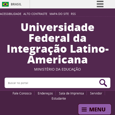
BRASIL
Simplifique!
ACESSIBILIDADE
ALTO CONTRASTE
MAPA DO SITE
RSS
Comunica BR
Universidade
Participe
Federal da
Acesso à informação
Integração Latino-
Legislação
Americana
Canais
MINISTÉRIO DA EDUCAÇÃO
Buscar no portal
Bus
Fale Conosco
Endereços
Sala de Imprensa
Servidor
Estudante