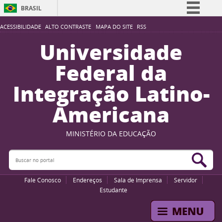
BRASIL
Simplifique!
ACESSIBILIDADE
ALTO CONTRASTE
MAPA DO SITE
RSS
Comunica BR
Universidade
Participe
Federal da
Acesso à informação
Integração Latino-
Legislação
Americana
Canais
MINISTÉRIO DA EDUCAÇÃO
Buscar no portal
Bus
Fale Conosco
Endereços
Sala de Imprensa
Servidor
Estudante