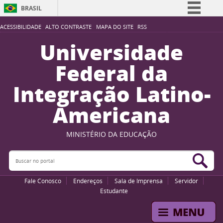
BRASIL
Simplifique!
ACESSIBILIDADE
ALTO CONTRASTE
MAPA DO SITE
RSS
Comunica BR
Universidade
Participe
Federal da
Acesso à informação
Integração Latino-
Legislação
Americana
Canais
MINISTÉRIO DA EDUCAÇÃO
Buscar no portal
Bus
Fale Conosco
Endereços
Sala de Imprensa
Servidor
Estudante