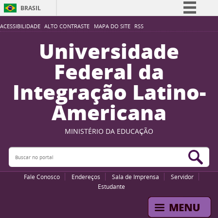
BRASIL
Simplifique!
ACESSIBILIDADE
ALTO CONTRASTE
MAPA DO SITE
RSS
Comunica BR
Universidade
Participe
Federal da
Acesso à informação
Integração Latino-
Legislação
Americana
Canais
MINISTÉRIO DA EDUCAÇÃO
Buscar no portal
Bus
Fale Conosco
Endereços
Sala de Imprensa
Servidor
Estudante