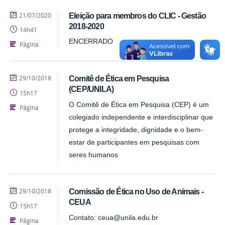
publicado
21/07/2020
Eleição para membros do CLIC - Gestão
2018-2020
14h41
ENCERRADO
Página
publicado
29/10/2018
Comitê de Ética em Pesquisa
(CEP/UNILA)
15h17
O Comitê de Ética em Pesquisa (CEP) é um
Página
colegiado independente e interdisciplinar que
protege a integridade, dignidade e o bem-
estar de participantes em pesquisas com
seres humanos
publicado
29/10/2018
Comissão de Ética no Uso de Animais -
CEUA
15h17
Contato: ceua@unila.edu.br
Página