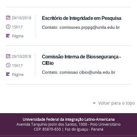
publicado
29/10/2018
Escritório de Integridade em Pesquisa
15h17
Contato: comissoes.prppg@unila.edu.br
Página
publicado
29/10/2018
Comissão Interna de Biossegurança -
CIBio
15h17
Contato: comissao.cibio@unila.edu.br
Página
Voltar para o topo
Universidade Federal da Integração Latino-Americana
Avenida Tarquínio Joslin dos Santos, 1000 - Polo Universitário
CEP: 85870-650 | Foz do Iguaçu - Paraná