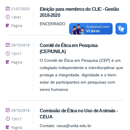
publicado
21/07/2020
Eleição para membros do CLIC - Gestão
2018-2020
14h41
ENCERRADO
Página
publicado
29/10/2018
Comitê de Ética em Pesquisa
(CEP/UNILA)
15h17
O Comitê de Ética em Pesquisa (CEP) é um
Página
colegiado independente e interdisciplinar que
protege a integridade, dignidade e o bem-
estar de participantes em pesquisas com
seres humanos
publicado
29/10/2018
Comissão de Ética no Uso de Animais -
CEUA
15h17
Contato: ceua@unila.edu.br
Página