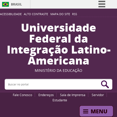
BRASIL
Simplifique!
ACESSIBILIDADE
ALTO CONTRASTE
MAPA DO SITE
RSS
Comunica BR
Universidade
Participe
Federal da
Acesso à informação
Integração Latino-
Legislação
Americana
Canais
MINISTÉRIO DA EDUCAÇÃO
Buscar no portal
Bus
Fale Conosco
Endereços
Sala de Imprensa
Servidor
Estudante