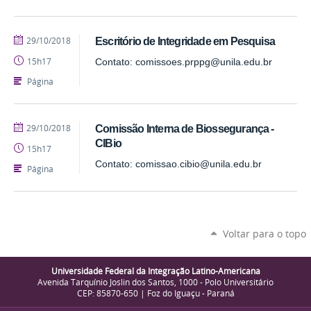
publicado
29/10/2018
Escritório de Integridade em Pesquisa
15h17
Contato: comissoes.prppg@unila.edu.br
Página
publicado
29/10/2018
Comissão Interna de Biossegurança -
CIBio
15h17
Contato: comissao.cibio@unila.edu.br
Página
Voltar para o topo
Universidade Federal da Integração Latino-Americana
Avenida Tarquínio Joslin dos Santos, 1000 - Polo Universitário
CEP: 85870-650 | Foz do Iguaçu - Paraná