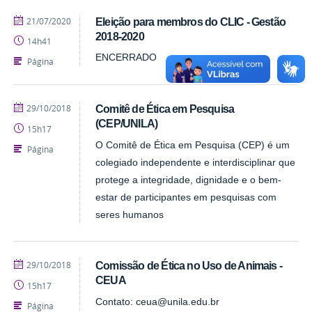
publicado
21/07/2020
Eleição para membros do CLIC - Gestão
2018-2020
14h41
ENCERRADO
Página
publicado
29/10/2018
Comitê de Ética em Pesquisa
(CEP/UNILA)
15h17
O Comitê de Ética em Pesquisa (CEP) é um
Página
colegiado independente e interdisciplinar que
protege a integridade, dignidade e o bem-
estar de participantes em pesquisas com
seres humanos
publicado
29/10/2018
Comissão de Ética no Uso de Animais -
CEUA
15h17
Contato: ceua@unila.edu.br
Página