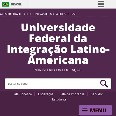
BRASIL
Simplifique!
ACESSIBILIDADE
ALTO CONTRASTE
MAPA DO SITE
RSS
Comunica BR
Universidade
Participe
Federal da
Acesso à informação
Integração Latino-
Legislação
Americana
Canais
MINISTÉRIO DA EDUCAÇÃO
Buscar no portal
Bus
Fale Conosco
Endereços
Sala de Imprensa
Servidor
Estudante