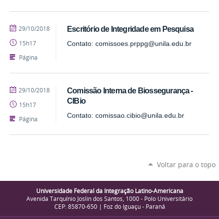
publicado
29/10/2018
Escritório de Integridade em Pesquisa
15h17
Contato: comissoes.prppg@unila.edu.br
Página
publicado
29/10/2018
Comissão Interna de Biossegurança -
CIBio
15h17
Contato: comissao.cibio@unila.edu.br
Página
Voltar para o topo
Universidade Federal da Integração Latino-Americana
Avenida Tarquínio Joslin dos Santos, 1000 - Polo Universitário
CEP: 85870-650 | Foz do Iguaçu - Paraná