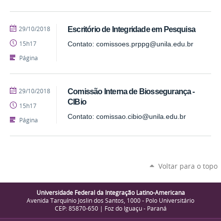
publicado
29/10/2018
Escritório de Integridade em Pesquisa
15h17
Contato: comissoes.prppg@unila.edu.br
Página
publicado
29/10/2018
Comissão Interna de Biossegurança -
CIBio
15h17
Contato: comissao.cibio@unila.edu.br
Página
Voltar para o topo
Universidade Federal da Integração Latino-Americana
Avenida Tarquínio Joslin dos Santos, 1000 - Polo Universitário
CEP: 85870-650 | Foz do Iguaçu - Paraná