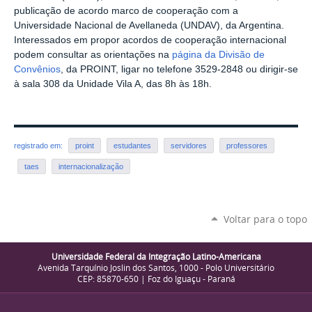
publicação de acordo marco de cooperação com a
Universidade Nacional de Avellaneda (UNDAV), da Argentina.
Interessados em propor acordos de cooperação internacional
podem consultar as orientações na
página da Divisão de
Convênios
, da PROINT, ligar no telefone 3529-2848 ou dirigir-se
à sala 308 da Unidade Vila A, das 8h às 18h.
registrado em:
proint
estudantes
servidores
professores
taes
internacionalização
Voltar para o topo
Universidade Federal da Integração Latino-Americana
Avenida Tarquínio Joslin dos Santos, 1000 - Polo Universitário
CEP: 85870-650 | Foz do Iguaçu - Paraná