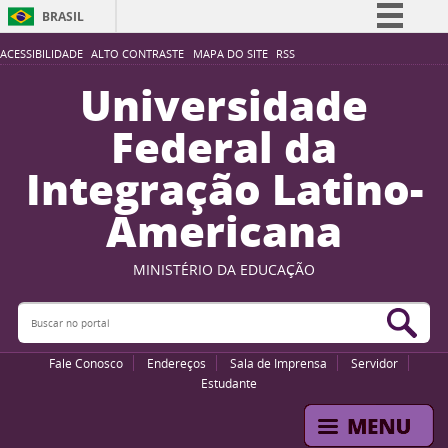
BRASIL
Simplifique!
ACESSIBILIDADE
ALTO CONTRASTE
MAPA DO SITE
RSS
Comunica BR
Universidade
Participe
Federal da
Acesso à informação
Integração Latino-
Legislação
Americana
Canais
MINISTÉRIO DA EDUCAÇÃO
Buscar no portal
Bus
Fale Conosco
Endereços
Sala de Imprensa
Servidor
Estudante