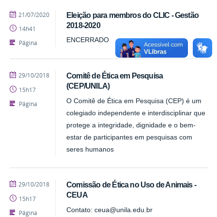
publicado
21/07/2020
Eleição para membros do CLIC - Gestão
2018-2020
14h41
ENCERRADO
Página
publicado
29/10/2018
Comitê de Ética em Pesquisa
(CEP/UNILA)
15h17
O Comitê de Ética em Pesquisa (CEP) é um
Página
colegiado independente e interdisciplinar que
protege a integridade, dignidade e o bem-
estar de participantes em pesquisas com
seres humanos
publicado
29/10/2018
Comissão de Ética no Uso de Animais -
CEUA
15h17
Contato: ceua@unila.edu.br
Página