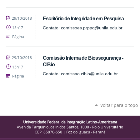
publicado
29/10/2018
Escritório de Integridade em Pesquisa
15h17
Contato: comissoes.prppg@unila.edu.br
Página
publicado
29/10/2018
Comissão Interna de Biossegurança -
CIBio
15h17
Contato: comissao.cibio@unila.edu.br
Página
Voltar para o topo
Universidade Federal da Integração Latino-Americana
Avenida Tarquínio Joslin dos Santos, 1000 - Polo Universitário
CEP: 85870-650 | Foz do Iguaçu - Paraná