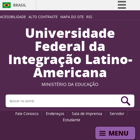
BRASIL
Simplifique!
ACESSIBILIDADE
ALTO CONTRASTE
MAPA DO SITE
RSS
Comunica BR
Universidade
Participe
Federal da
Acesso à informação
Integração Latino-
Legislação
Americana
Canais
MINISTÉRIO DA EDUCAÇÃO
Buscar no portal
Bus
Fale Conosco
Endereços
Sala de Imprensa
Servidor
Estudante