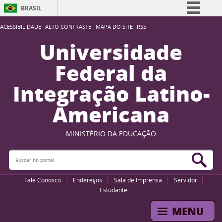
BRASIL
Simplifique!
ACESSIBILIDADE
ALTO CONTRASTE
MAPA DO SITE
RSS
Comunica BR
Universidade
Participe
Federal da
Acesso à informação
Integração Latino-
Legislação
Americana
Canais
MINISTÉRIO DA EDUCAÇÃO
Buscar no portal
Bus
Fale Conosco
Endereços
Sala de Imprensa
Servidor
Estudante