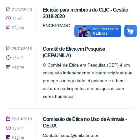
publicado
21/07/2020
Eleição para membros do CLIC - Gestão
2018-2020
14h41
ENCERRADO
Página
publicado
29/10/2018
Comitê de Ética em Pesquisa
(CEP/UNILA)
15h17
O Comitê de Ética em Pesquisa (CEP) é um
Página
colegiado independente e interdisciplinar que
protege a integridade, dignidade e o bem-
estar de participantes em pesquisas com
seres humanos
publicado
29/10/2018
Comissão de Ética no Uso de Animais -
CEUA
15h17
Contato: ceua@unila.edu.br
Página