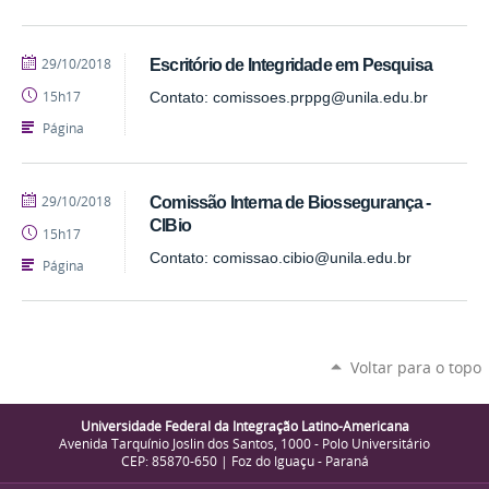
publicado
29/10/2018
Escritório de Integridade em Pesquisa
15h17
Contato: comissoes.prppg@unila.edu.br
Página
publicado
29/10/2018
Comissão Interna de Biossegurança -
CIBio
15h17
Contato: comissao.cibio@unila.edu.br
Página
Voltar para o topo
Universidade Federal da Integração Latino-Americana
Avenida Tarquínio Joslin dos Santos, 1000 - Polo Universitário
CEP: 85870-650 | Foz do Iguaçu - Paraná