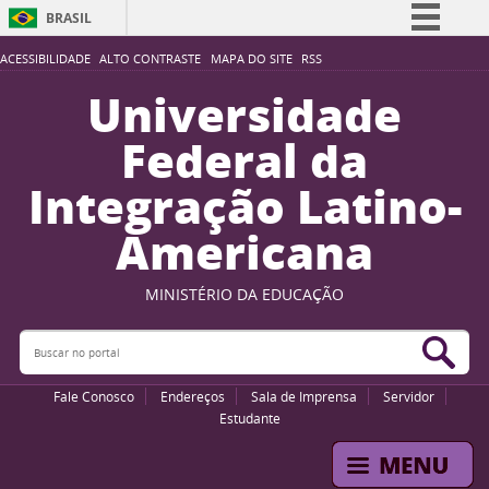
BRASIL
Simplifique!
ACESSIBILIDADE
ALTO CONTRASTE
MAPA DO SITE
RSS
Comunica BR
Universidade
Participe
Federal da
Acesso à informação
Integração Latino-
Legislação
Americana
Canais
MINISTÉRIO DA EDUCAÇÃO
Buscar no portal
Bus
Fale Conosco
Endereços
Sala de Imprensa
Servidor
Estudante