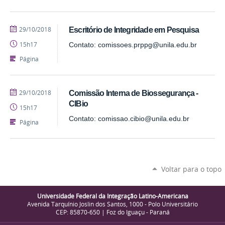
publicado
29/10/2018
Escritório de Integridade em Pesquisa
15h17
Contato: comissoes.prppg@unila.edu.br
Página
publicado
29/10/2018
Comissão Interna de Biossegurança -
CIBio
15h17
Contato: comissao.cibio@unila.edu.br
Página
Voltar para o topo
Universidade Federal da Integração Latino-Americana
Avenida Tarquínio Joslin dos Santos, 1000 - Polo Universitário
CEP: 85870-650 | Foz do Iguaçu - Paraná