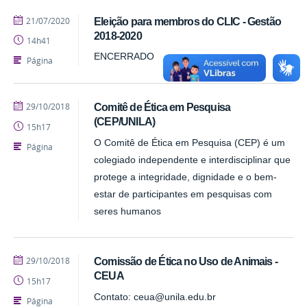
publicado
21/07/2020
Eleição para membros do CLIC - Gestão
2018-2020
14h41
ENCERRADO
Página
publicado
29/10/2018
Comitê de Ética em Pesquisa
(CEP/UNILA)
15h17
O Comitê de Ética em Pesquisa (CEP) é um
Página
colegiado independente e interdisciplinar que
protege a integridade, dignidade e o bem-
estar de participantes em pesquisas com
seres humanos
publicado
29/10/2018
Comissão de Ética no Uso de Animais -
CEUA
15h17
Contato: ceua@unila.edu.br
Página