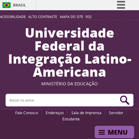
BRASIL
Simplifique!
ACESSIBILIDADE
ALTO CONTRASTE
MAPA DO SITE
RSS
Comunica BR
Universidade
Participe
Federal da
Acesso à informação
Integração Latino-
Legislação
Americana
Canais
MINISTÉRIO DA EDUCAÇÃO
Buscar no portal
Bus
Fale Conosco
Endereços
Sala de Imprensa
Servidor
Estudante