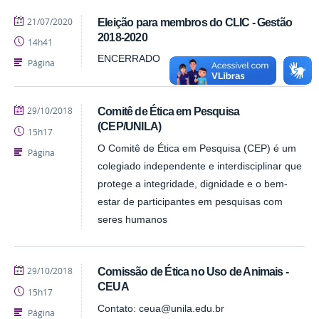
publicado
21/07/2020
Eleição para membros do CLIC - Gestão
2018-2020
14h41
ENCERRADO
Página
publicado
29/10/2018
Comitê de Ética em Pesquisa
(CEP/UNILA)
15h17
O Comitê de Ética em Pesquisa (CEP) é um
Página
colegiado independente e interdisciplinar que
protege a integridade, dignidade e o bem-
estar de participantes em pesquisas com
seres humanos
publicado
29/10/2018
Comissão de Ética no Uso de Animais -
CEUA
15h17
Contato: ceua@unila.edu.br
Página