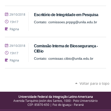
publicado
29/10/2018
Escritório de Integridade em Pesquisa
15h17
Contato: comissoes.prppg@unila.edu.br
Página
publicado
29/10/2018
Comissão Interna de Biossegurança -
CIBio
15h17
Contato: comissao.cibio@unila.edu.br
Página
Voltar para o topo
Universidade Federal da Integração Latino-Americana
Avenida Tarquínio Joslin dos Santos, 1000 - Polo Universitário
CEP: 85870-650 | Foz do Iguaçu - Paraná