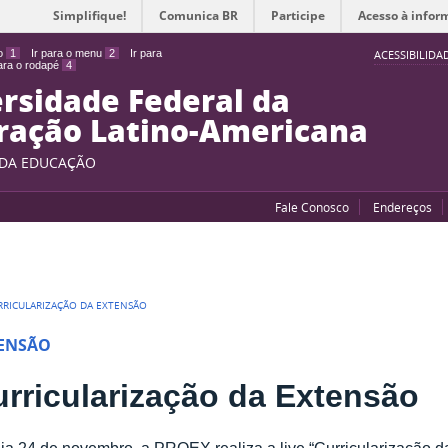
Simplifique!
Comunica BR
Participe
Acesso à infor
do
1
Ir para o menu
2
Ir para
ACESSIBILIDA
para o rodapé
4
rsidade Federal da
ração Latino-Americana
 DA EDUCAÇÃO
Fale Conosco
Endereços
RRICULARIZAÇÃO DA EXTENSÃO
ENSÃO
rricularização da Extensão
ia 24 de novembro, a PROEX realiza a live “Curricularização d