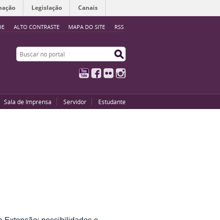
mação
Legislação
Canais
DE
ALTO CONTRASTE
MAPA DO SITE
RSS
Buscar no portal
Buscar no portal
YouTube
Facebook
Flickr
Instagram
Sala de Imprensa
Servidor
Estudante
a Extensão: possibilidades e