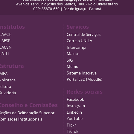
Avenida Tarquínio Joslin dos Santos, 1000 - Polo Universitário
CEP: 85870-650 | Foz do Iguaçu - Paraná
Institutos
Serviços
ILAACH
Central de Serviços
ILAESP
Correio UNILA
ILACVN
Intercampi
ILATIT
Malote
SIG
Estrutura
Memo
Sistema Inscreva
IMEA
Portal EaD (Moodle)
iblioteca
Editora
Redes sociais
Ouvidoria
Facebook
Conselho e Comissões
Instagram
Linkedin
Órgãos de Deliberação Superior
YouTube
Comissões Institucionais
Flickr
TikTok