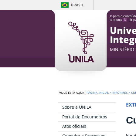
BRASIL
Ir para o conteú
a busca
3
Ir 
Unive
Integ
MINISTÉRIO
VOCÊ ESTÁ AQUI:
PÁGINA INICIAL
>
INFORMES
>
CU
EXT
Sobre a UNILA
Portal de Documentos
Cu
Atos oficiais
Consulta a Processos
No d