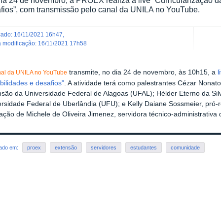
fios”, com transmissão pelo canal da UNILA no YouTube.
icado
:
16/11/2021 16h47
,
ma modificação
:
16/11/2021 17h58
transmite, no dia 24 de novembro, às 10h15, a
l
nal da UNILA no YouTube
bilidades e desafios”
. A atividade terá como palestrantes Cézar Nona
são da Universidade Federal de Alagoas (UFAL); Hélder Eterno da Silv
ersidade Federal de Uberlândia (UFU); e Kelly Daiane Sossmeier, pró-
ação de Michele de Oliveira Jimenez, servidora técnico-administrativ
rado em:
proex
extensão
servidores
estudantes
comunidade