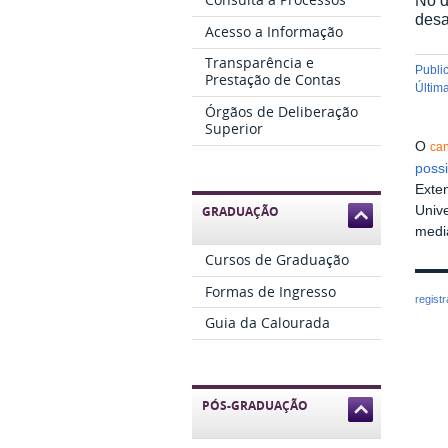
desa
Acesso a Informação
Transparência e
publ
Prestação de Contas
últi
Órgãos de Deliberação
Superior
O
ca
possi
Exten
Univ
GRADUAÇÃO
medi
Cursos de Graduação
Formas de Ingresso
regist
Guia da Calourada
PÓS-GRADUAÇÃO