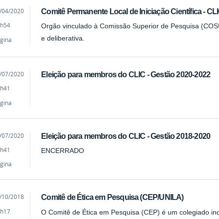
cado
/04/2020
Comitê Permanente Local de Iniciação Científica - CL
h54
Orgão vinculado à Comissão Superior de Pesquisa (COSUP
e deliberativa.
gina
cado
/07/2020
Eleição para membros do CLIC - Gestão 2020-2022
h41
gina
cado
/07/2020
Eleição para membros do CLIC - Gestão 2018-2020
h41
ENCERRADO
gina
cado
/10/2018
Comitê de Ética em Pesquisa (CEP/UNILA)
h17
O Comitê de Ética em Pesquisa (CEP) é um colegiado ind