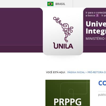
BRASIL
Ir para o conteú
a busca
3
Ir 
Unive
Integ
MINISTÉRIO
VOCÊ ESTÁ AQUI:
PÁGINA INICIAL
>
PRÓ-REITORIA D
CO
publi