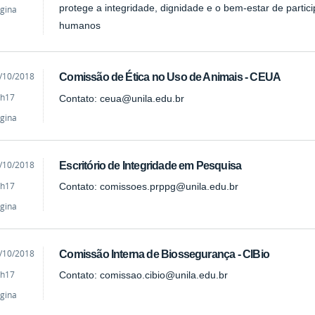
protege a integridade, dignidade e o bem-estar de parti
gina
humanos
cado
/10/2018
Comissão de Ética no Uso de Animais - CEUA
h17
Contato: ceua@unila.edu.br
gina
cado
/10/2018
Escritório de Integridade em Pesquisa
h17
Contato: comissoes.prppg@unila.edu.br
gina
cado
/10/2018
Comissão Interna de Biossegurança - CIBio
h17
Contato: comissao.cibio@unila.edu.br
gina