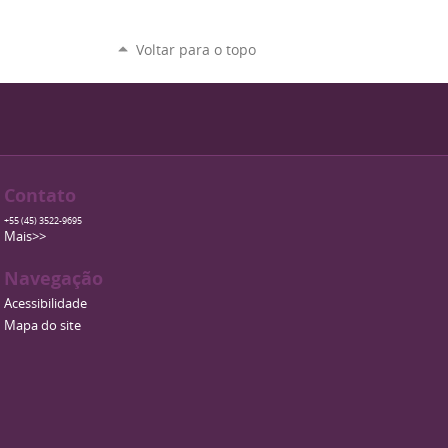
Voltar para o topo
Contato
+55 (45) 3522-9695
Mais>>
Navegação
Acessibilidade
Mapa do site