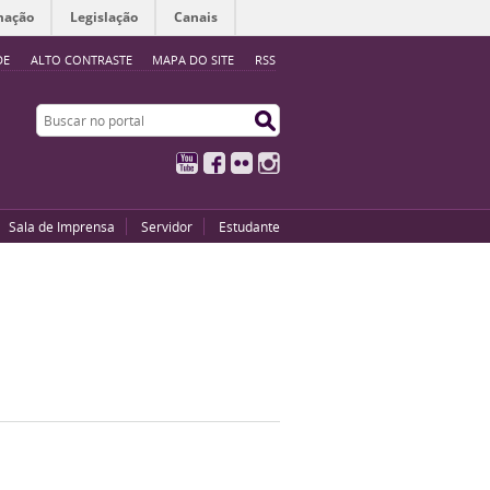
mação
Legislação
Canais
DE
ALTO CONTRASTE
MAPA DO SITE
RSS
Buscar no portal
Buscar no portal
YouTube
Facebook
Flickr
Instagram
Sala de Imprensa
Servidor
Estudante