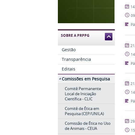
publi
14
09
Pá
SOBRE A PRPPG
publi
21
Gestão
14
Transparência
Pá
Editais
Comissões em Pesquisa
publi
21
Comitê Permanente
14
Local de Iniciação
Científica - CLIC
Pá
Comitê de Ética em
Pesquisa (CEP/UNILA)
publi
29
Comissão de Ética no Uso
de Animais - CEUA
15