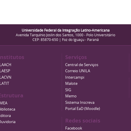
Universidade Federal da Integração Latino-Americana
Avenida Tarquínio Joslin dos Santos, 1000 - Polo Universitário
CEP: 85870-650 | Foz do Iguaçu - Paraná
Institutos
Serviços
ILAACH
Central de Serviços
ILAESP
Correio UNILA
ILACVN
Intercampi
ILATIT
Malote
SIG
Estrutura
Memo
Sistema Inscreva
IMEA
Portal EaD (Moodle)
iblioteca
Editora
Redes sociais
Ouvidoria
Facebook