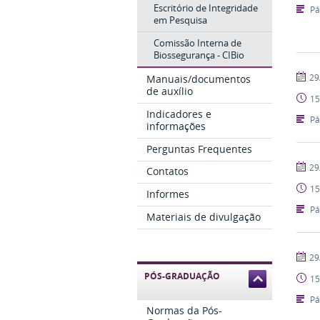
Escritório de Integridade
Pá
em Pesquisa
Comissão Interna de
Biossegurança - CIBio
publi
29
Manuais/documentos
de auxílio
15
Indicadores e
Pá
informações
Perguntas Frequentes
publi
29
Contatos
15
Informes
Pá
Materiais de divulgação
publi
29
PÓS-GRADUAÇÃO
15
Pá
Normas da Pós-