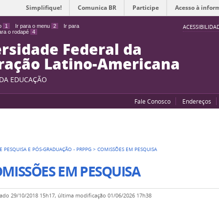
Simplifique!
Comunica BR
Participe
Acesso à infor
do
1
Ir para o menu
2
Ir para
ACESSIBILIDA
para o rodapé
4
rsidade Federal da
ração Latino-Americana
 DA EDUCAÇÃO
Fale Conosco
Endereços
E PESQUISA E PÓS-GRADUAÇÃO - PRPPG
>
COMISSÕES EM PESQUISA
MISSÕES EM PESQUISA
cado
29/10/2018 15h17,
última modificação
01/06/2026 17h38