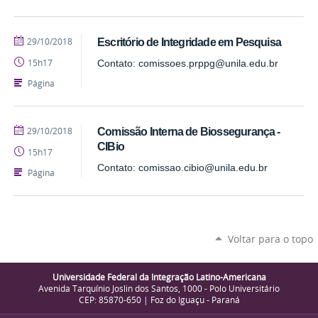
publicado
29/10/2018
Escritório de Integridade em Pesquisa
15h17
Contato: comissoes.prppg@unila.edu.br
Página
publicado
29/10/2018
Comissão Interna de Biossegurança -
CIBio
15h17
Contato: comissao.cibio@unila.edu.br
Página
Voltar para o topo
Universidade Federal da Integração Latino-Americana
Avenida Tarquínio Joslin dos Santos, 1000 - Polo Universitário
CEP: 85870-650 | Foz do Iguaçu - Paraná