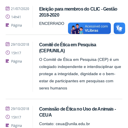
publicado
21/07/2020
Eleição para membros do CLIC - Gestão
2018-2020
14h41
ENCERRADO
Página
publicado
29/10/2018
Comitê de Ética em Pesquisa
(CEP/UNILA)
15h17
O Comitê de Ética em Pesquisa (CEP) é um
Página
colegiado independente e interdisciplinar que
protege a integridade, dignidade e o bem-
estar de participantes em pesquisas com
seres humanos
publicado
29/10/2018
Comissão de Ética no Uso de Animais -
CEUA
15h17
Contato: ceua@unila.edu.br
Página