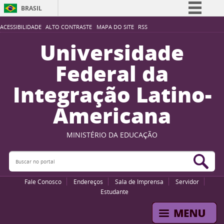
BRASIL
Simplifique!
ACESSIBILIDADE
ALTO CONTRASTE
MAPA DO SITE
RSS
Comunica BR
Universidade
Participe
Federal da
Acesso à informação
Integração Latino-
Legislação
Americana
Canais
MINISTÉRIO DA EDUCAÇÃO
Buscar no portal
Bus
Fale Conosco
Endereços
Sala de Imprensa
Servidor
Estudante