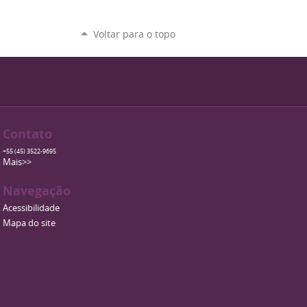
Voltar para o topo
Contato
+55 (45) 3522-9695
Mais>>
Navegação
Acessibilidade
Mapa do site