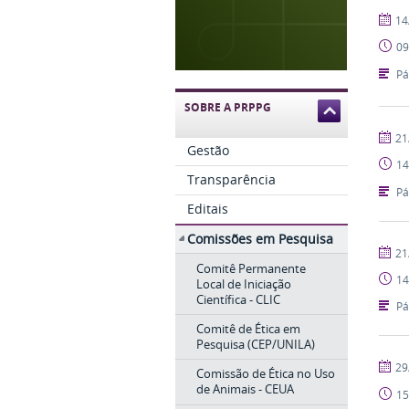
publi
14
09
Pá
SOBRE A PRPPG
publi
21
Gestão
14
Transparência
Pá
Editais
Comissões em Pesquisa
publi
21
Comitê Permanente
14
Local de Iniciação
Científica - CLIC
Pá
Comitê de Ética em
Pesquisa (CEP/UNILA)
publi
29
Comissão de Ética no Uso
de Animais - CEUA
15