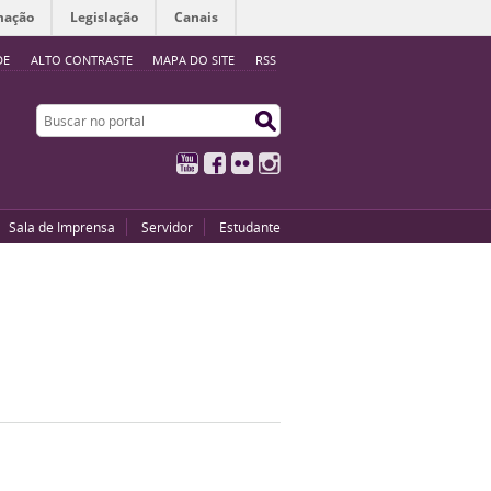
mação
Legislação
Canais
DE
ALTO CONTRASTE
MAPA DO SITE
RSS
Buscar no portal
Buscar no portal
YouTube
Facebook
Flickr
Instagram
Sala de Imprensa
Servidor
Estudante