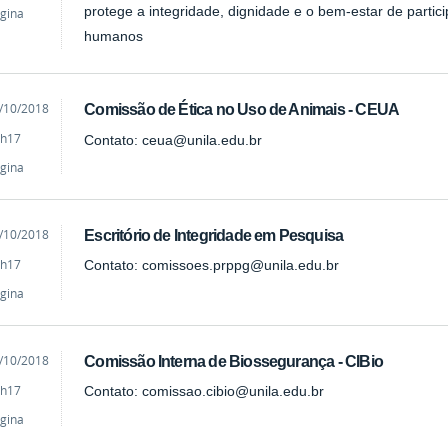
protege a integridade, dignidade e o bem-estar de parti
gina
humanos
cado
/10/2018
Comissão de Ética no Uso de Animais - CEUA
h17
Contato: ceua@unila.edu.br
gina
cado
/10/2018
Escritório de Integridade em Pesquisa
h17
Contato: comissoes.prppg@unila.edu.br
gina
cado
/10/2018
Comissão Interna de Biossegurança - CIBio
h17
Contato: comissao.cibio@unila.edu.br
gina