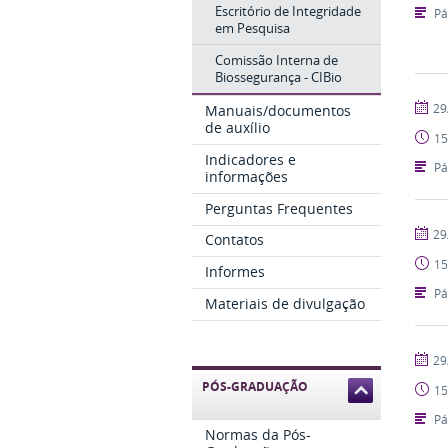
Escritório de Integridade
Pá
em Pesquisa
Comissão Interna de
Biossegurança - CIBio
publi
29
Manuais/documentos
de auxílio
15
Indicadores e
Pá
informações
Perguntas Frequentes
publi
29
Contatos
15
Informes
Pá
Materiais de divulgação
publi
29
PÓS-GRADUAÇÃO
15
Pá
Normas da Pós-