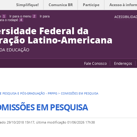
Simplifique!
Comunica BR
Participe
Acesso à infor
do
1
Ir para o menu
2
Ir para
ACESSIBILIDA
para o rodapé
4
rsidade Federal da
ração Latino-Americana
 DA EDUCAÇÃO
Fale Conosco
Endereços
E PESQUISA E PÓS-GRADUAÇÃO - PRPPG
>
COMISSÕES EM PESQUISA
MISSÕES EM PESQUISA
cado
29/10/2018 15h17,
última modificação
01/06/2026 17h38