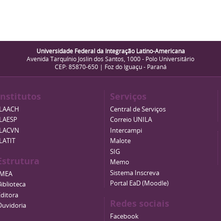
Universidade Federal da Integração Latino-Americana
Avenida Tarquínio Joslin dos Santos, 1000 - Polo Universitário
CEP: 85870-650 | Foz do Iguaçu - Paraná
Institutos
Serviços
ILAACH
Central de Serviços
ILAESP
Correio UNILA
ILACVN
Intercampi
ILATIT
Malote
SIG
Estrutura
Memo
Sistema Inscreva
IMEA
Portal EaD (Moodle)
iblioteca
Editora
Redes sociais
Ouvidoria
Facebook