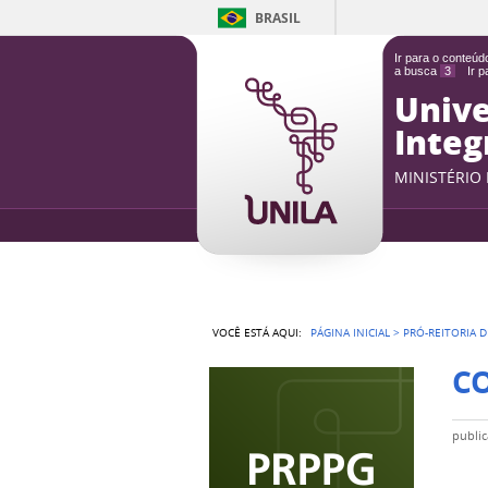
BRASIL
Ir para o conteú
a busca
3
Ir 
Unive
Integ
MINISTÉRIO
VOCÊ ESTÁ AQUI:
PÁGINA INICIAL
>
PRÓ-REITORIA D
CO
publi