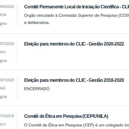
cado
/04/2020
Comitê Permanente Local de Iniciação Científica - CL
h54
Orgão vinculado à Comissão Superior de Pesquisa (COSUP
e deliberativa.
gina
cado
/07/2020
Eleição para membros do CLIC - Gestão 2020-2022
h41
gina
cado
/07/2020
Eleição para membros do CLIC - Gestão 2018-2020
h41
ENCERRADO
gina
cado
/10/2018
Comitê de Ética em Pesquisa (CEP/UNILA)
h17
O Comitê de Ética em Pesquisa (CEP) é um colegiado ind