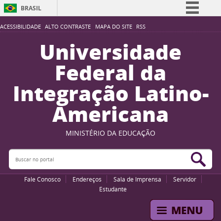
BRASIL
Simplifique!
ACESSIBILIDADE
ALTO CONTRASTE
MAPA DO SITE
RSS
Comunica BR
Universidade
Participe
Federal da
Acesso à informação
Integração Latino-
Legislação
Americana
Canais
MINISTÉRIO DA EDUCAÇÃO
Buscar no portal
Bus
Fale Conosco
Endereços
Sala de Imprensa
Servidor
Estudante