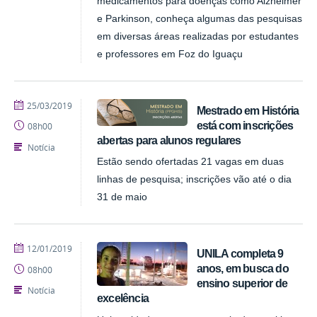
medicamentos para doenças como Alzheimer
e Parkinson, conheça algumas das pesquisas
em diversas áreas realizadas por estudantes
e professores em Foz do Iguaçu
publicado
25/03/2019
Mestrado em História
está com inscrições
08h00
abertas para alunos regulares
Notícia
Estão sendo ofertadas 21 vagas em duas
linhas de pesquisa; inscrições vão até o dia
31 de maio
publicado
12/01/2019
UNILA completa 9
anos, em busca do
08h00
ensino superior de
Notícia
excelência