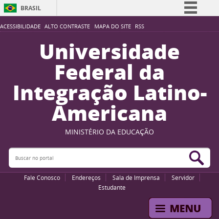
BRASIL
Simplifique!
ACESSIBILIDADE
ALTO CONTRASTE
MAPA DO SITE
RSS
Comunica BR
Universidade
Participe
Federal da
Acesso à informação
Integração Latino-
Legislação
Americana
Canais
MINISTÉRIO DA EDUCAÇÃO
Buscar no portal
Bus
Fale Conosco
Endereços
Sala de Imprensa
Servidor
Estudante