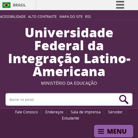
BRASIL
Simplifique!
ACESSIBILIDADE
ALTO CONTRASTE
MAPA DO SITE
RSS
Comunica BR
Universidade
Participe
Federal da
Acesso à informação
Integração Latino-
Legislação
Americana
Canais
MINISTÉRIO DA EDUCAÇÃO
Buscar no portal
Bus
Fale Conosco
Endereços
Sala de Imprensa
Servidor
Estudante