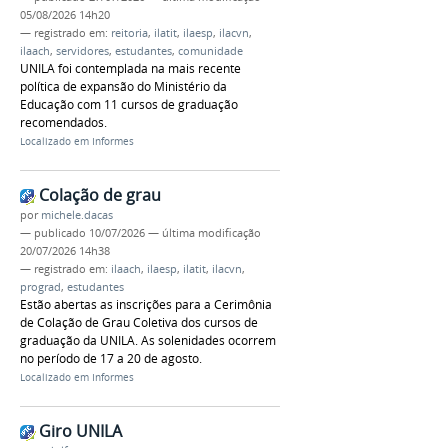
05/08/2026 14h20
— registrado em:
reitoria
,
ilatit
,
ilaesp
,
ilacvn
,
ilaach
,
servidores
,
estudantes
,
comunidade
UNILA foi contemplada na mais recente
política de expansão do Ministério da
Educação com 11 cursos de graduação
recomendados.
Localizado em
Informes
Colação de grau
por
michele.dacas
—
publicado
10/07/2026
—
última modificação
20/07/2026 14h38
— registrado em:
ilaach
,
ilaesp
,
ilatit
,
ilacvn
,
prograd
,
estudantes
Estão abertas as inscrições para a Cerimônia
de Colação de Grau Coletiva dos cursos de
graduação da UNILA. As solenidades ocorrem
no período de 17 a 20 de agosto.
Localizado em
Informes
Giro UNILA