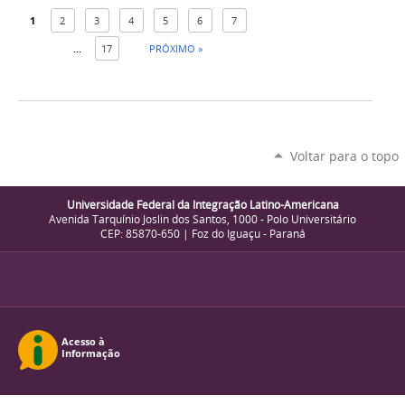
1
2
3
4
5
6
7
...
17
PRÓXIMO »
Voltar para o topo
Universidade Federal da Integração Latino-Americana
Avenida Tarquínio Joslin dos Santos, 1000 - Polo Universitário
CEP: 85870-650 | Foz do Iguaçu - Paraná