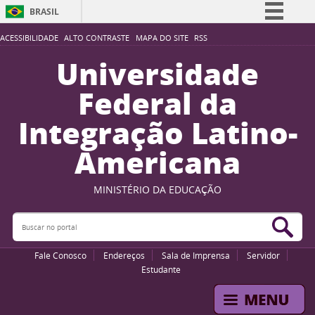
BRASIL
Simplifique!
ACESSIBILIDADE
ALTO CONTRASTE
MAPA DO SITE
RSS
Comunica BR
Universidade
Participe
Federal da
Acesso à informação
Integração Latino-
Legislação
Americana
Canais
MINISTÉRIO DA EDUCAÇÃO
Buscar no portal
Bus
Fale Conosco
Endereços
Sala de Imprensa
Servidor
Estudante