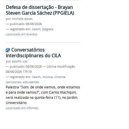
Defesa de dissertação - Brayan
Steven García Sáchez (PPGIELA)
por
michele.dacas
—
publicado
08/06/2026
— registrado em:
ilaach
,
ppgiela
Localizado em
Eventos
Conversatórios
Interdisciplinares do CILA
por
adolfo.vaz
—
publicado
08/06/2026
—
última modificação
08/06/2026 17h19
— registrado em:
ilaach
,
música
,
cinema
,
servidores
,
estudantes
Palestra "Som: de onde viemos, onde estamos
e para onde vamos?", com Carlos Klachquin,
será realizada na quinta-feira (11), no Jardim
Universitário.
Localizado em
Informes