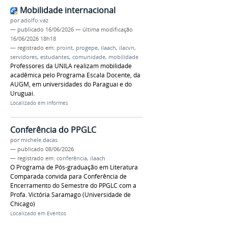
Mobilidade internacional
por
adolfo.vaz
—
publicado
16/06/2026
—
última modificação
16/06/2026 18h18
— registrado em:
proint
,
progepe
,
ilaach
,
ilacvn
,
servidores
,
estudantes
,
comunidade
,
mobilidade
Professores da UNILA realizam mobilidade
acadêmica pelo Programa Escala Docente, da
AUGM, em universidades do Paraguai e do
Uruguai.
Localizado em
Informes
Conferência do PPGLC
por
michele.dacas
—
publicado
08/06/2026
— registrado em:
conferência
,
ilaach
O Programa de Pós-graduação em Literatura
Comparada convida para Conferência de
Encerramento do Semestre do PPGLC com a
Profa. Victória Saramago (Universidade de
Chicago)
Localizado em
Eventos