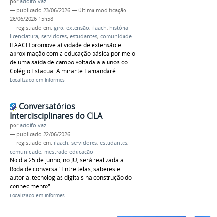
por
adolfo.vaz
—
publicado
23/06/2026
—
última modificação
26/06/2026 15h58
— registrado em:
giro
,
extensão
,
ilaach
,
história
licenciatura
,
servidores
,
estudantes
,
comunidade
ILAACH promove atividade de extensão e
aproximação com a educação básica por meio
de uma saída de campo voltada a alunos do
Colégio Estadual Almirante Tamandaré.
Localizado em
Informes
Conversatórios
Interdisciplinares do CILA
por
adolfo.vaz
—
publicado
22/06/2026
— registrado em:
ilaach
,
servidores
,
estudantes
,
comunidade
,
mestrado educação
No dia 25 de junho, no JU, será realizada a
Roda de conversa "Entre telas, saberes e
autoria: tecnologias digitais na construção do
conhecimento".
Localizado em
Informes