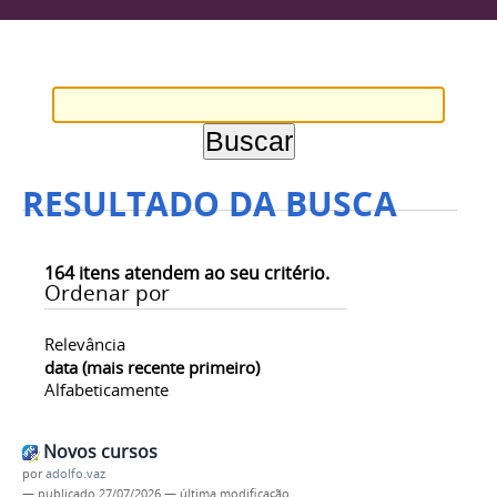
RESULTADO DA BUSCA
164
itens atendem ao seu critério.
Ordenar por
Relevância
data (mais recente primeiro)
Alfabeticamente
Novos cursos
por
adolfo.vaz
—
publicado
27/07/2026
—
última modificação