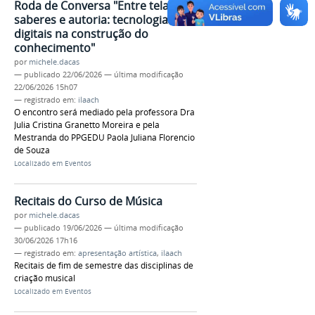
Roda de Conversa "Entre telas,
saberes e autoria: tecnologias
digitais na construção do
conhecimento"
por
michele.dacas
—
publicado
22/06/2026
—
última modificação
22/06/2026 15h07
— registrado em:
ilaach
O encontro será mediado pela professora Dra
Julia Cristina Granetto Moreira e pela
Mestranda do PPGEDU Paola Juliana Florencio
de Souza
Localizado em
Eventos
Recitais do Curso de Música
por
michele.dacas
—
publicado
19/06/2026
—
última modificação
30/06/2026 17h16
— registrado em:
apresentação artística
,
ilaach
Recitais de fim de semestre das disciplinas de
criação musical
Localizado em
Eventos