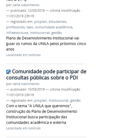
por
carla.nascimento
—
publicado
12/03/2018
—
última modificação
11/01/2019 23h19
— registrado em:
proplan
,
estudantes
,
professores
,
taes
,
comunidade acadêmica
,
infraestrutura
,
institucional
,
gestão
Plano de Desenvolvimento Institucional vai
guiar os rumos da UNILA pelos próximos cinco
anos
Localizado em
Notícias
Comunidade pode participar de
consultas públicas sobre o PDI
por
carla.nascimento
—
publicado
15/03/2018
—
última modificação
11/01/2019 23h19
— registrado em:
proplan
,
institucional
,
gestão
Com o tema "A UNILA que queremos",
construção do Plano de Desenvolvimento
Institucional busca participação das
comunidades acadêmica e externa
Localizado em
Notícias