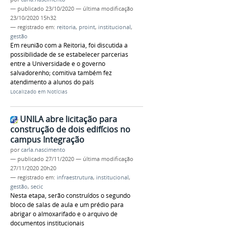
—
publicado
23/10/2020
—
última modificação
23/10/2020 15h32
— registrado em:
reitoria
,
proint
,
institucional
,
gestão
Em reunião com a Reitoria, foi discutida a
possibilidade de se estabelecer parcerias
entre a Universidade e o governo
salvadorenho; comitiva também fez
atendimento a alunos do país
Localizado em
Notícias
UNILA abre licitação para
construção de dois edifícios no
campus Integração
por
carla.nascimento
—
publicado
27/11/2020
—
última modificação
27/11/2020 20h20
— registrado em:
infraestrutura
,
institucional
,
gestão
,
secic
Nesta etapa, serão construídos o segundo
bloco de salas de aula e um prédio para
abrigar o almoxarifado e o arquivo de
documentos institucionais