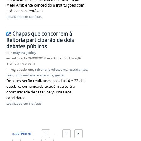
Meio Ambiente concedido a instituições com
práticas sustentáveis
Localizado em
Notícias
Chapas que concorrem à
Reitoria participarão de dois
debates públicos
por
mayara.godoy
—
publicado
26/09/2018
—
última modificação
11/01/2019 23h19
— registrado em:
reitoria
,
professores
,
estudantes
,
taes
,
comunidade acadêmica
,
gestão
Debates serão realizados nos dias 4 e 22 de
outubro; comunidade acadêmica terá a
oportunidade de fazer perguntas aos
candidatos
Localizado em
Notícias
« ANTERIOR
1
...
4
5