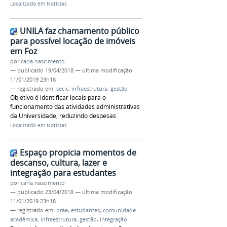
Localizado em
Notícias
UNILA faz chamamento público
para possível locação de imóveis
em Foz
por
carla.nascimento
—
publicado
19/04/2018
—
última modificação
11/01/2019 23h18
— registrado em:
secic
,
infraestrutura
,
gestão
Objetivo é identificar locais para o
funcionamento das atividades administrativas
da Universidade, reduzindo despesas
Localizado em
Notícias
Espaço propicia momentos de
descanso, cultura, lazer e
integração para estudantes
por
carla.nascimento
—
publicado
23/04/2018
—
última modificação
11/01/2019 23h18
— registrado em:
prae
,
estudantes
,
comunidade
acadêmica
,
infraestrutura
,
gestão
,
integração