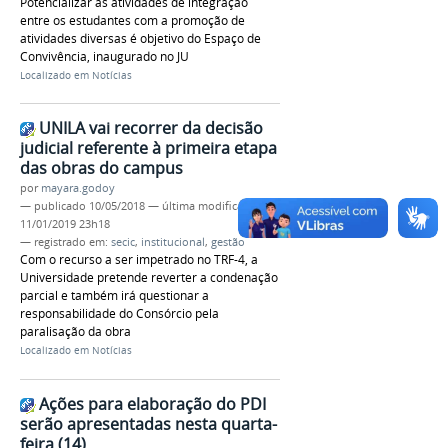
Potencializar as atividades de integração
entre os estudantes com a promoção de
atividades diversas é objetivo do Espaço de
Convivência, inaugurado no JU
Localizado em
Notícias
UNILA vai recorrer da decisão
judicial referente à primeira etapa
das obras do campus
por
mayara.godoy
—
publicado
10/05/2018
—
última modificação
11/01/2019 23h18
— registrado em:
secic
,
institucional
,
gestão
Com o recurso a ser impetrado no TRF-4, a
Universidade pretende reverter a condenação
parcial e também irá questionar a
responsabilidade do Consórcio pela
paralisação da obra
Localizado em
Notícias
Ações para elaboração do PDI
serão apresentadas nesta quarta-
feira (14)