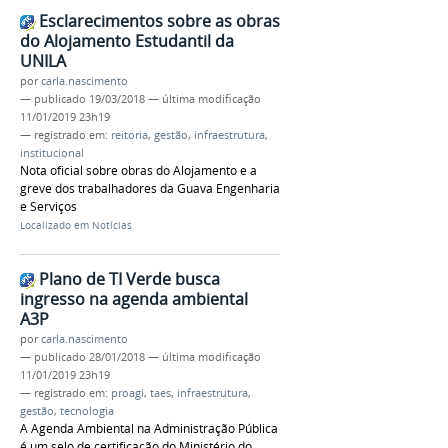
Esclarecimentos sobre as obras
do Alojamento Estudantil da
UNILA
por
carla.nascimento
—
publicado
19/03/2018
—
última modificação
11/01/2019 23h19
— registrado em:
reitoria
,
gestão
,
infraestrutura
,
institucional
Nota oficial sobre obras do Alojamento e a
greve dos trabalhadores da Guava Engenharia
e Serviços
Localizado em
Notícias
Plano de TI Verde busca
ingresso na agenda ambiental
A3P
por
carla.nascimento
—
publicado
28/01/2018
—
última modificação
11/01/2019 23h19
— registrado em:
proagi
,
taes
,
infraestrutura
,
gestão
,
tecnologia
A Agenda Ambiental na Administração Pública
é um selo de certificação do Ministério do