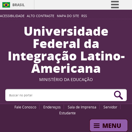
BRASIL
Simplifique!
ACESSIBILIDADE
ALTO CONTRASTE
MAPA DO SITE
RSS
Comunica BR
Universidade
Participe
Federal da
Acesso à informação
Integração Latino-
Legislação
Americana
Canais
MINISTÉRIO DA EDUCAÇÃO
Buscar no portal
Bus
Fale Conosco
Endereços
Sala de Imprensa
Servidor
Estudante